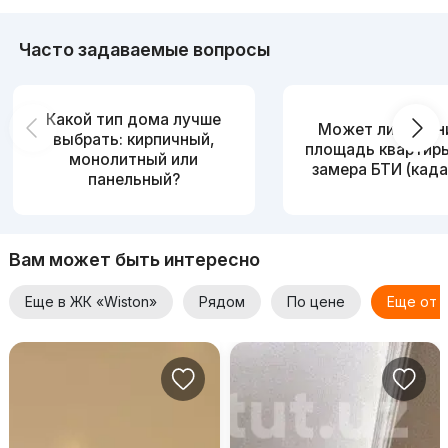
Часто задаваемые вопросы
Какой тип дома лучше
Может ли измен
выбрать: кирпичный,
площадь квартир
монолитный или
замера БТИ (када
панельный?
Вам может быть интересно
Еще в ЖК «Wiston»
Рядом
По цене
Еще от 