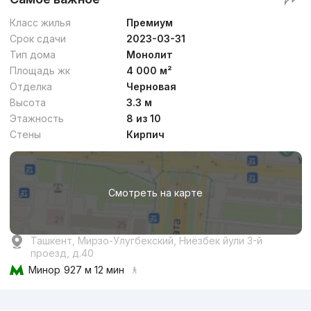
Класс жилья
Премиум
Срок сдачи
2023-03-31
Тип дома
Монолит
Площадь жк
4 000 м²
Отделка
Черновая
Высота
3.3 м
Этажность
8 из 10
Стены
Кирпич
Смотреть на карте
Ташкент, Мирзо-Улугбекский, Ниёзбек йули 3-й
проезд, д.40
Минор
927 м 12 мин
Реклама