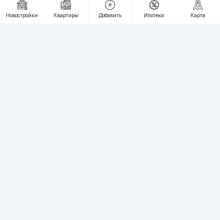
RU
UZ
Новостройки
Квартиры
Добавить
Ипотека
Карта
Контакты
О проекте
Проект компании Webnow ©
Условия использования
Политика конфиденциальности
Публичная оферта
Учредитель:
"WEBNOW" MChJ
Адрес:
Toshkent shahri, A.Qahhor ko'chasi, 47-uy
Регистрация электронного СМИ:
1649
Квартиры в новостройках Ташкента пользуются большим спросом,