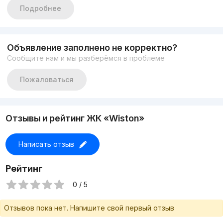
Дизайнерский евроремонт
Подробнее
Клубный дом
Ж.К WISTON
Стартовая цена 185.000
Вся дополнительная
Объявление заполнено не корректно?
информация по телефону
Сообщите нам и мы разберёмся в проблеме
+998900042772 Анжелика
Пожаловаться
Отзывы и рейтинг ЖК «Wiston»
Написать отзыв
Рейтинг
0 / 5
Отзывов пока нет. Напишите свой первый отзыв