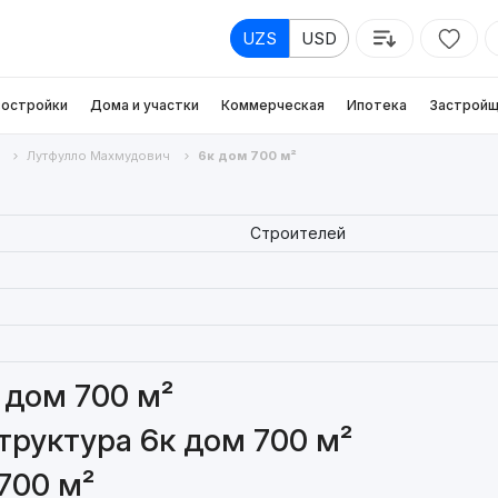
UZS
USD
остройки
Дома и участки
Коммерческая
Ипотека
Застройщ
Лутфулло Махмудович
6к дом 700 м²
Строителей
 дом 700 м²
руктура 6к дом 700 м²
700 м²