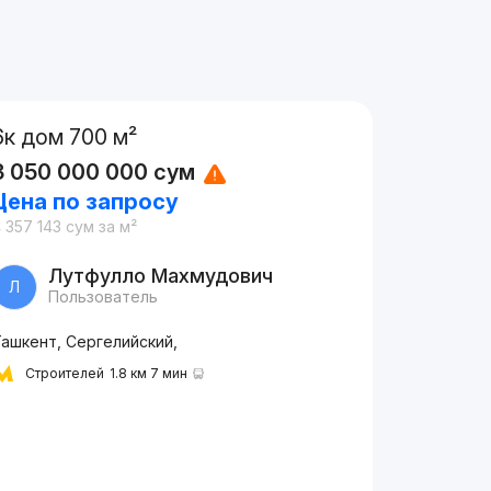
6к дом 700 м²
3 050 000 000
сум
Цена по запросу
 357 143
сум
за м²
Лутфулло Махмудович
Л
Пользователь
Ташкент, Сергелийский,
Строителей
1.8 км 7 мин