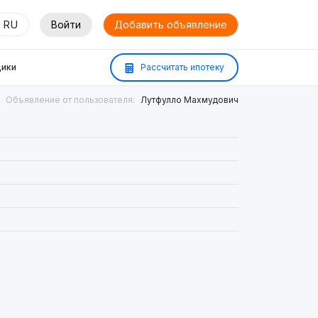
RU
Войти
Добавить объявление
ики
Рассчитать ипотеку
Объявление от пользователя:
Лутфулло Махмудович