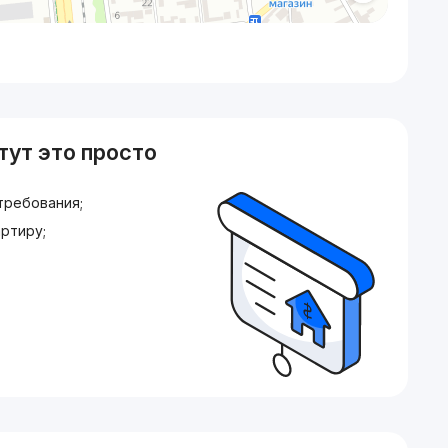
тут это просто
требования;
ртиру;