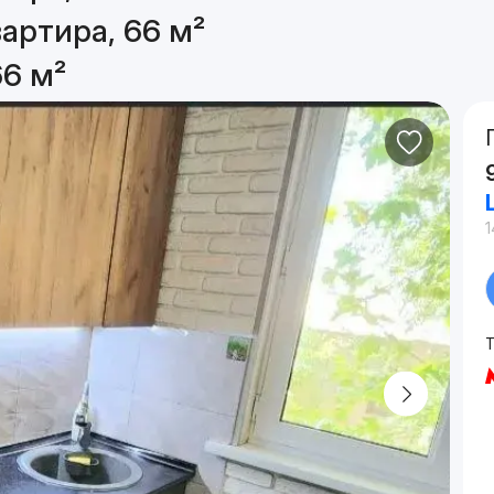
артира, 66 м²
66 м²
1
Т