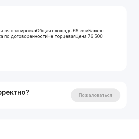
ьная планировкаОбщая площадь 66 кв.мБалкон
ка по договоренностиНе торцеваяЦена 76,500
рректно?
Пожаловаться