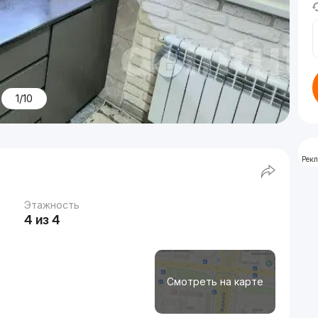
1/10
Рек
Этажность
4 из 4
Смотреть на карте