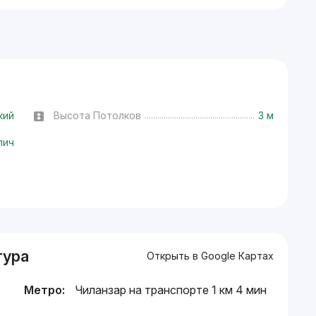
кий
Высота Потолков
3 м
пич
тура
Открыть в Google Картах
Метро:
Чиланзар на транспорте 1 км 4 мин