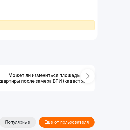
Может ли измениться площадь
На ка
квартиры после замера БТИ (кадастра)?
Популярные
Еще от пользователя