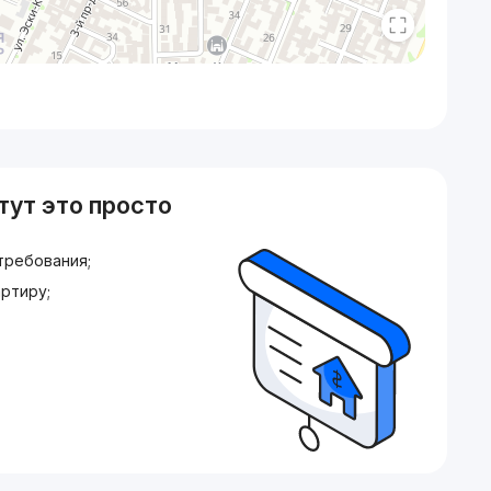
тут это просто
требования;
ртиру;