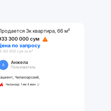
Продается 3к квартира, 66 м²
933 300 000
сум
Цена по запросу
4 140 909
сум
за м²
Анжела
А
Пользователь
ашкент, Чиланзарский,
Чиланзар
1 км 4 мин