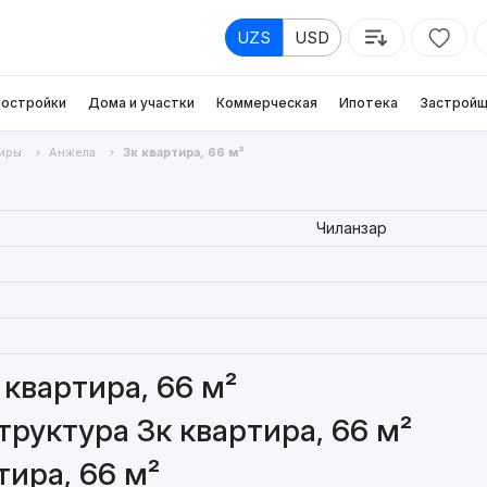
UZS
USD
остройки
Дома и участки
Коммерческая
Ипотека
Застройщ
иры
Анжела
3к квартира, 66 м²
Чиланзар
квартира, 66 м²
руктура 3к квартира, 66 м²
тира, 66 м²