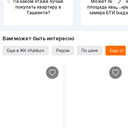
На каком этаже лучше
Может ли измен
покупать квартиру в
площадь квартир
Ташкенте?
замера БТИ (када
Вам может быть интересно
Еще в ЖК «Yulduz»
Рядом
По цене
Еще от 