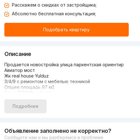
Расскажем о скидках от застройщика;
Абсолютно бесплатная консультация;
Подобрать квартиру
Описание
Продается новостройка улица паркентская ориентир
Авиатор мост
Жк real house Yulduz
3/4/9 с ремонтом с мебелью техникой
Опщее площадь 97 м2
Цена: 137000у.е/торг
998889958 есть ещё другие варианты в центре города
звоните любой вам удобное время..!
Подробнее
Объявление заполнено не корректно?
Сообщите нам и мы разберёмся в проблеме