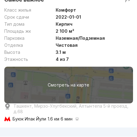
Класс жилья
Комфорт
Срок сдачи
2022-01-01
Тип дома
Кирпич
Площадь жк
2 100 м²
Парковка
Наземная/Подземная
Отделка
Чистовая
Высота
3.1 м
Этажность
4 из 7
Смотреть на карте
Ташкент, Мирзо-Улугбекский, Алтынтепа 5-й проезд,
д.68
Буюк Ипак Йули
1.6 км 6 мин
Реклама