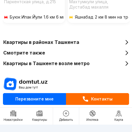
Паркентская улица, д.215
Махтумкули улица,
Дустабад махалля
Буюк Ипак Йули
1.6 км 6 мин на транспорте
Яшнабад
2 км 8 мин на тр
Квартиры в районах Ташкента
Смотрите также
Квартиры в Ташкенте возле метро
Перезвоните мне
Контакты
Отдел рекламы
+998 (78) 113-20-86
+998 (93) 390-30-10
Новостройки
Квартиры
Добавить
Ипотека
Карта
Пн-Пт. С 9:30 до 18:00