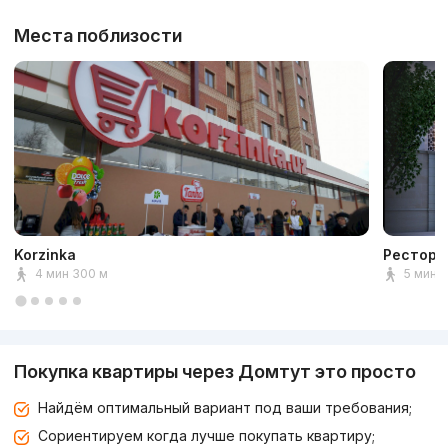
Места поблизости
Korzinka
Ресторан
4 мин 300 м
5 мин 
Покупка квартиры через Домтут это просто
Найдём оптимальный вариант под ваши требования;
Сориентируем когда лучше покупать квартиру;