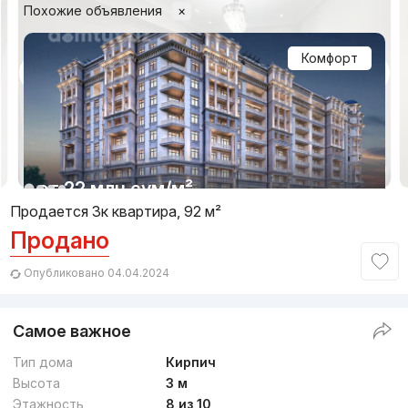
Похожие объявления
×
Комфорт
1/7
от
22 млн
сум
/м²
Продается 3к квартира, 92 м²
Продано
Сдан 2022
,
City Life
ЖК «City Life»
Опубликовано 04.04.2024
+998 (78) 120...
Самое важное
Комфорт
Тип дома
Кирпич
Высота
3 м
Этажность
8 из 10