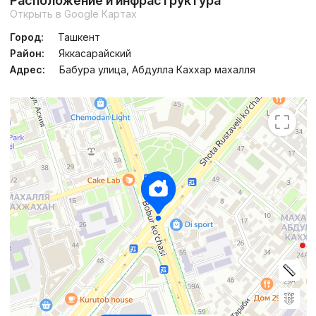
Расположение и инфраструктура
Сдача 4кв 2026
,
Somang
Открыть в Google Картах
ЖК «Seoul Riverside»
Город:
Ташкент
+998 (71) 230...
Район:
Яккасарайский
Адрес:
Бабура улица, Абдулла Каххар махалля