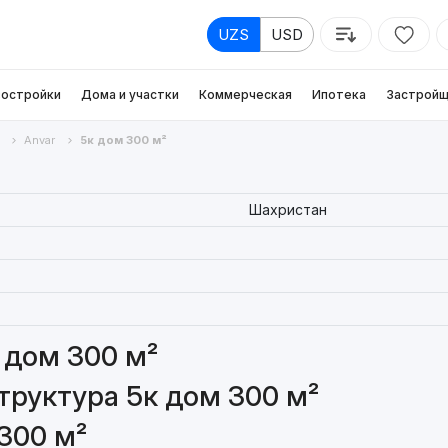
UZS
USD
остройки
Дома и участки
Коммерческая
Ипотека
Застройщ
Anvar
5к дом 300 м²
Шахристан
 дом 300 м²
руктура 5к дом 300 м²
300 м²