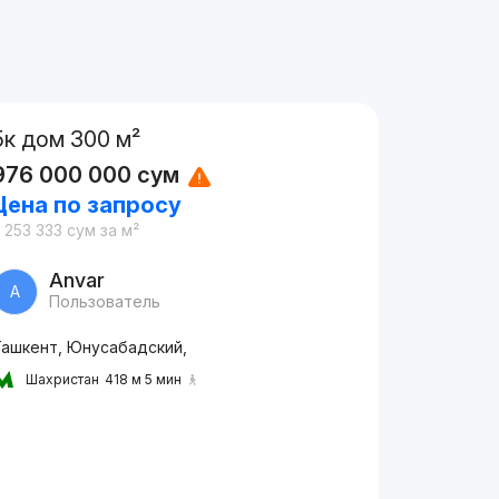
5к дом 300 м²
976 000 000
сум
Цена по запросу
 253 333
сум
за м²
Anvar
A
Пользователь
Ташкент, Юнусабадский,
Шахристан
418 м 5 мин