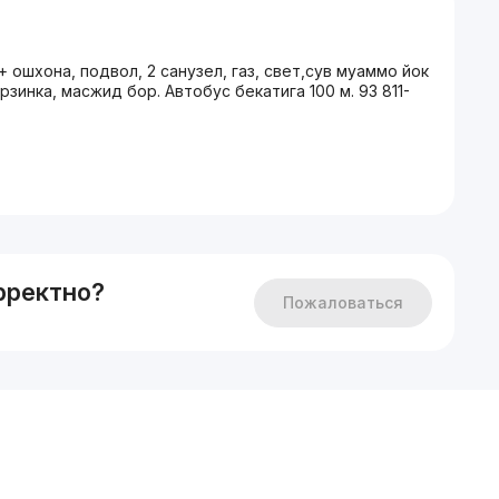
 ошхона, подвол, 2 санузел, газ, свет,сув муаммо йок
рзинка, масжид бор. Автобус бекатига 100 м. 93 811-
рректно?
Пожаловаться