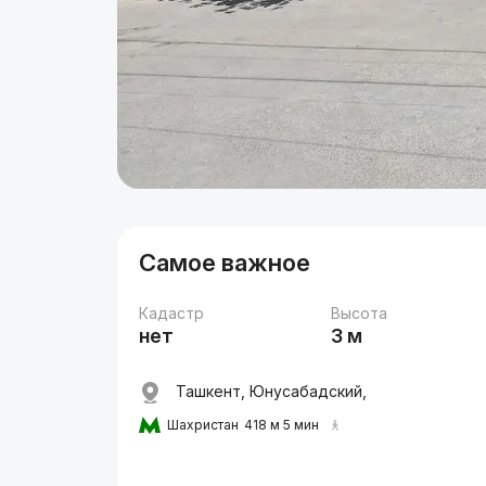
Самое важное
Кадастр
Высота
нет
3 м
Ташкент, Юнусабадский,
Шахристан
418 м 5 мин