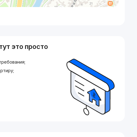
тут это просто
требования;
ртиру;