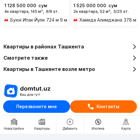
1 128 500 000
сум
1 525 000 000
сум
4к квартира, 145 м²,
9/9 эт.
2к квартира, 52 м²,
5/25 эт.
Буюк Ипак Йули
724 м 9 мин пешком
Хамида Алимджана
378 м 
Квартиры в районах Ташкента
Смотрите также
Квартиры в Ташкенте возле метро
Перезвоните мне
Контакты
Отдел рекламы
+998 (78) 113-20-86
+998 (93) 390-30-10
Новостройки
Квартиры
Добавить
Ипотека
Карта
Пн-Пт. С 9:30 до 18:00