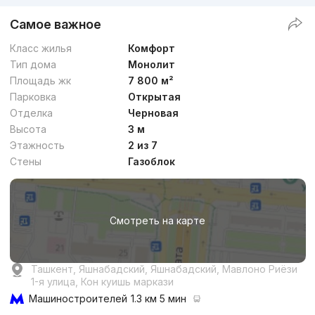
Самое важное
Класс жилья
Комфорт
Тип дома
Монолит
Площадь жк
7 800 м²
Парковка
Открытая
Отделка
Черновая
Высота
3 м
Этажность
2 из 7
Стены
Газоблок
Смотреть на карте
Ташкент, Яшнабадский, Яшнабадский, Мавлоно Риёзи
1-я улица, Кон куишь маркази
Машиностроителей
1.3 км 5 мин