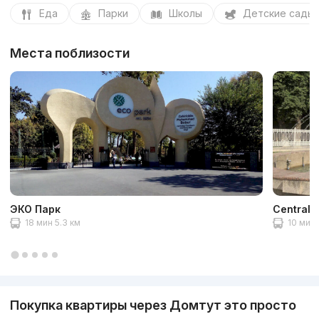
Еда
Парки
Школы
Детские сады
Места поблизости
ЭКО Парк
Central 
18 мин 5.3 км
10 мин 
Покупка квартиры через Домтут это просто