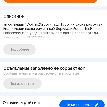
Описание
Уй сотилади 1.7сотихУй сотилади 1.7сотих 5хона римонтан
Енди чикади полни римонт киб берилади йонда 14х9
навесияам бор уйдан ташкари арендагая берса болади
йули йузи тел 903259394
Подробнее
Объявление заполнено не корректно?
Сообщите нам и мы разберёмся в проблеме
Пожаловаться
Отзывы и рейтинг
Написать отзыв