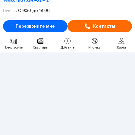
+998 (93) 390-30-10
Пн-Пт. С 9:30 до 18:00
Перезвоните мне
Контакты
RU
UZ
Контакты
Новостройки
Квартиры
Добавить
Ипотека
Карта
О проекте
Проект компании Webnow ©
Условия использования
Политика конфиденциальности
Публичная оферта
Учредитель:
"WEBNOW" MChJ
Адрес:
Toshkent shahri, A.Qahhor ko'chasi, 47-uy
Регистрация электронного СМИ:
1649