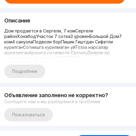
Описание
Дом продается в Сергели, 7 комСергели
районХонабодУчасток 7 сотка3 уровенБольшой Дом7
ком4 санузлаПодволи борПишик Гиштдан Сифатли
курилганСотиишга курилмаган уйТозза нарсалар
ишлатилганАрзонга сотилвоти СрочноДеярли ер
нархидаУлгриб колилар909777476
Подробнее
Объявление заполнено не корректно?
Сообщите нам и мы разберёмся в проблеме
Пожаловаться