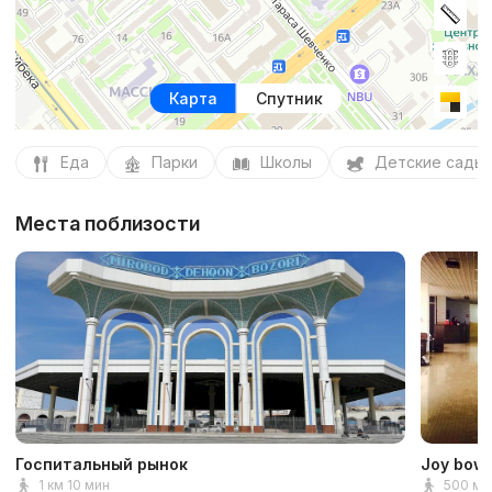
Карта
Спутник
Еда
Парки
Школы
Детские сады
Места поблизости
Госпитальный рынок
Joy bowl
1 км 10 мин
500 м 