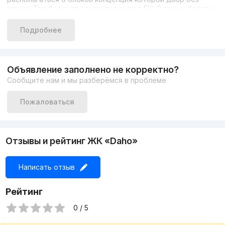
машин. Три блока предназначены под БЦ, 2 жилых блока и
Гастрономия. На первых этажах каждого блока будут
функционировать помещения под стрит ритейл.
Подробнее
Предусмотрен 2 этажный подземный паркинг на 761
машиномест. Также из преимуществ, в проекте будет
располагаться 2х этажный фитнес центр, крытый бассейн,
коворкинг зона, бутики, кофейни, и рестораны.
Объявление заполнено не корректно?
Сообщите нам и мы разберёмся в проблеме
Пожаловаться
Отзывы и рейтинг ЖК «Daho»
Написать отзыв
Рейтинг
0 / 5