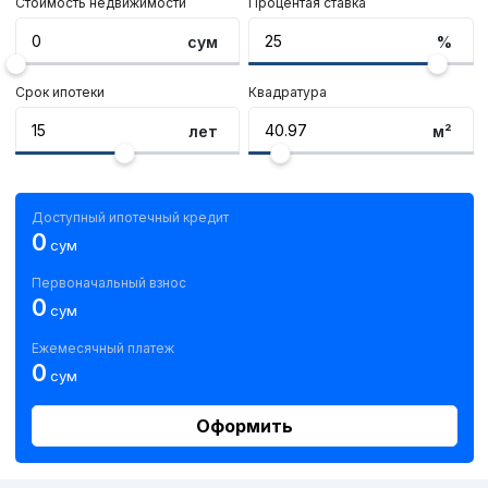
Стоимость недвижимости
Процентая ставка
сум
%
Срок ипотеки
Квадратура
лет
м²
Доступный ипотечный кредит
0
сум
Первоначальный взнос
0
сум
Ежемесячный платеж
0
сум
Оформить