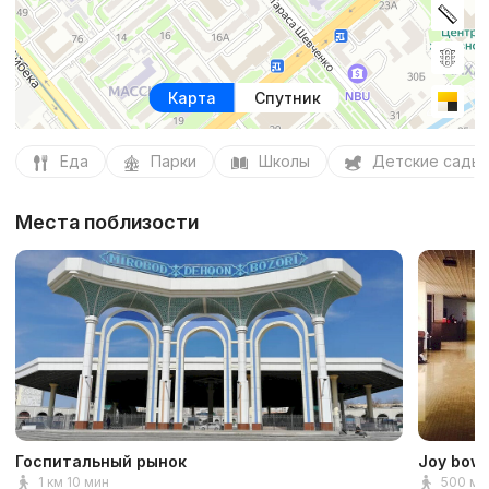
Карта
Спутник
Еда
Парки
Школы
Детские сады
Места поблизости
Госпитальный рынок
Joy bowl
1 км 10 мин
500 м 