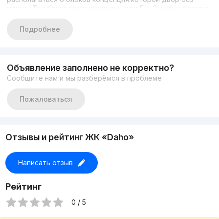
машин. Три блока предназначены под БЦ, 2 жилых блока и
Гастрономия. На первых этажах каждого блока будут
функционировать помещения под стрит ритейл.
Подробнее
Предусмотрен 2 этажный подземный паркинг на 761
машиномест. Также из преимуществ, в проекте будет
располагаться 2х этажный фитнес центр, крытый бассейн,
коворкинг зона, бутики, кофейни, и рестораны.
Объявление заполнено не корректно?
Сообщите нам и мы разберёмся в проблеме
Пожаловаться
Отзывы и рейтинг ЖК «Daho»
Написать отзыв
Рейтинг
0 / 5