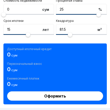
Стоимость недвижимости
Процентая ставка
сум
%
Срок ипотеки
Квадратура
лет
м²
Доступный ипотечный кредит
0
сум
Первоначальный взнос
0
сум
Ежемесячный платеж
0
сум
Оформить