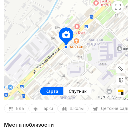
Карта
Спутник
Еда
Парки
Школы
Детские сады
Места поблизости