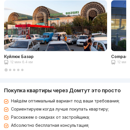
Куйлюк Базар
Compas
12 мин 6.4 км
12 мин 
Покупка квартиры через Домтут это просто
Найдём оптимальный вариант под ваши требования;
Сориентируем когда лучше покупать квартиру;
Расскажем о скидках от застройщика;
Абсолютно бесплатная консультация;