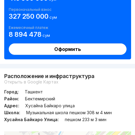
Первоначальный взнос
327 250 000
сум
Ежемесячный платеж
8 894 478
сум
Оформить
Расположение и инфраструктура
Открыть в Google Картах
Город:
Ташкент
Район:
Бектемирский
Адрес:
Хусайна Байкаро улица
Школа:
Музыкальная школа пешком 308 м 4 мин
Хусайна Байкаро Улица:
пешком 233 м 3 мин