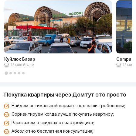
Куйлюк Базар
Compas
12 мин 6.4 км
12 мин 
Покупка квартиры через Домтут это просто
Найдём оптимальный вариант под ваши требования;
Сориентируем когда лучше покупать квартиру;
Расскажем о скидках от застройщика;
Абсолютно бесплатная консультация;