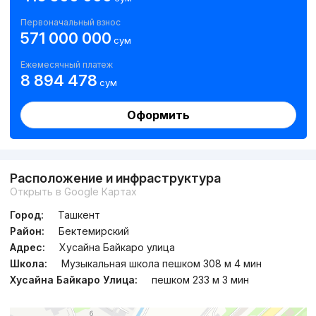
Первоначальный взнос
571 000 000
сум
Ежемесячный платеж
8 894 478
сум
Оформить
Расположение и инфраструктура
Открыть в Google Картах
Город:
Ташкент
Район:
Бектемирский
Адрес:
Хусайна Байкаро улица
Школа:
Музыкальная школа пешком 308 м 4 мин
Хусайна Байкаро Улица:
пешком 233 м 3 мин