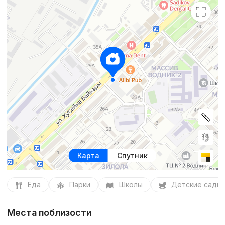
Карта
Спутник
Еда
Парки
Школы
Детские сады
Места поблизости