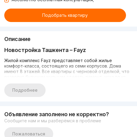
Подобрать квартиру
Описание
Новостройка Ташкента – Fayz
Жилой комплекс Fayz представляет собой жилье
комфорт-класса, состоящего из семи корпусов. Дома
имеют 8 этажей. Все квартиры с черновой отделкой, что
позволит будущим жильцам сделать ремонт, исходя из
своих предпочтений. Он расположен в Бектемирском
районе города Ташкент.
Подробнее
Инфраструктура
Жилой комплекс находится в тихом и спокойном районе.
Объявление заполнено не корректно?
Он понравится тем, кто устал от шума города и ищет
Сообщите нам и мы разберёмся в проблеме
тишину и уединение. Однако в непосредственной
близости есть: различные магазины, кафе, школы, аптеки,
Пожаловаться
парк аттракционов, Havas, Makro и другие объекты