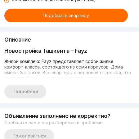
Подобрать квартиру
Описание
Новостройка Ташкента – Fayz
Жилой комплекс Fayz представляет собой жилье
комфорт-класса, состоящего из семи корпусов. Дома
имеют 8 этажей. Все квартиры с черновой отделкой, что
позволит будущим жильцам сделать ремонт, исходя из
своих предпочтений. Он расположен в Бектемирском
районе города Ташкент.
Подробнее
Инфраструктура
Жилой комплекс находится в тихом и спокойном районе.
Объявление заполнено не корректно?
Он понравится тем, кто устал от шума города и ищет
Сообщите нам и мы разберёмся в проблеме
тишину и уединение. Однако в непосредственной
близости есть: различные магазины, кафе, школы, аптеки,
Пожаловаться
парк аттракционов, Havas, Makro и другие объекты