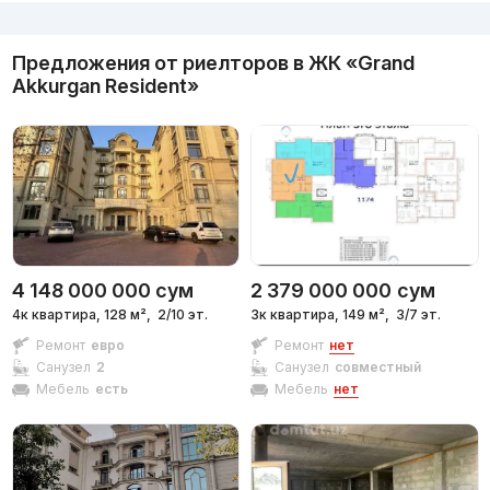
Реклама
Предложения от риелторов в
ЖК «Grand
Akkurgan Resident»
4 148 000 000
сум
2 379 000 000
сум
4к квартира, 128 м²,
2/10 эт.
3к квартира, 149 м²,
3/7 эт.
Ремонт
евро
Ремонт
нет
Санузел
2
Санузел
совместный
Мебель
есть
Мебель
нет