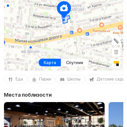
Карта
Спутник
Еда
Парки
Школы
Детские сады
Места поблизости