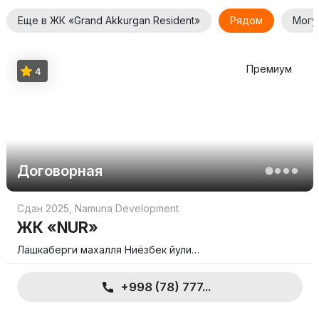
Еще в ЖК «Grand Akkurgan Resident»
Рядом
Могу
Премиум
4
Договорная
Сдан 2025
,
Namuna Development
ЖК «NUR»
Лашкаберги махалля Ниёзбек йули…
+998 (78) 777...