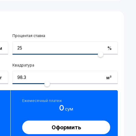
Процентая ставка
м
%
Квадратура
т
м²
Ежемесячный платеж
0
сум
Оформить