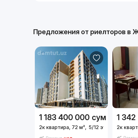
Реклама
Предложения от риелторов в
Ж
1 183 400 000
сум
1 342
2к квартира, 72 м²,
5/12 эт.
2к кварт
Ремон