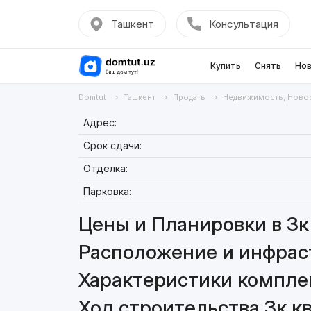
Ташкент
Консультация
Купить
Снять
Нов
Domtut
Ташкент
Продать
Недвижимость, Ново
Адрес:
Срок сдачи:
Отделка:
Парковка:
Цены и Планировки в 3к 
Расположение и инфраст
Характеристики комплекс
Ход строительства 3к кв