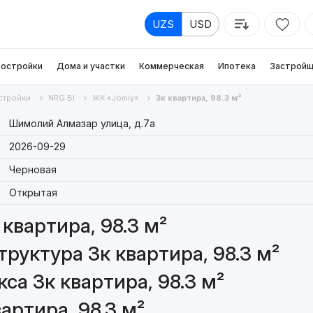
UZS
USD
остройки
Дома и участки
Коммерческая
Ипотека
Застройщ
стройки
NRG BI
ЖК «Jomiy»
3к квартира, 98.3 м²
Шимолий Алмазар улица, д.7a
2026-09-29
Черновая
Открытая
квартира, 98.3 м²
руктура 3к квартира, 98.3 м²
а 3к квартира, 98.3 м²
артира, 98.3 м²