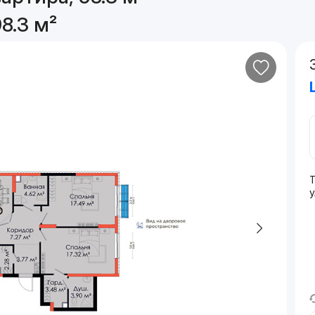
8.3 м²
у