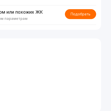
ом или похожих ЖК
Подобрать
им параметрам