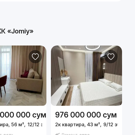
К «Jomiy»
 000 000
сум
976 000 000
сум
1
ира, 56 м²,
12/12 эт.
2к квартира, 43 м²,
9/12 эт.
2
т
есть
Ремонт
евро