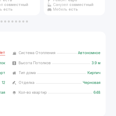
ел
совместный
Санузел
совместный
ь
есть
Мебель
есть
Нет
Система Отопления
Автономное
лок
Высота Потолков
3.9 м
орт
Тип дома
Кирпич
12
Отделка
Черновая
тая
Кол-во квартир
648