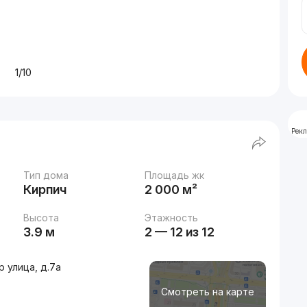
1/10
Рек
Тип дома
Площадь жк
Кирпич
2 000 м²
Высота
Этажность
3.9 м
2 — 12 из 12
 улица, д.7a
Смотреть на карте