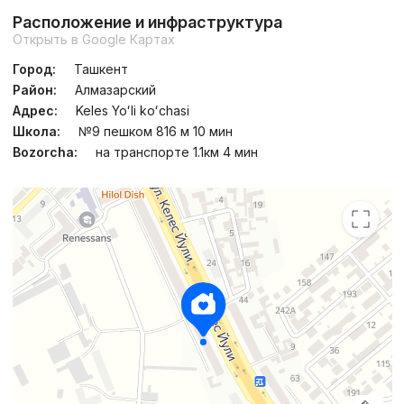
Расположение и инфраструктура
Открыть в Google Картах
Город:
Ташкент
Район:
Алмазарский
Адрес:
Keles Yoʻli koʻchasi
Школа:
№9 пешком 816 м 10 мин
Bozorcha:
на транспорте 1.1км 4 мин