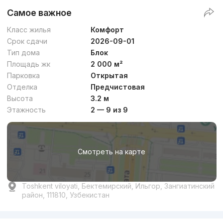
Самое важное
Класс жилья
Комфорт
Срок сдачи
2026-09-01
Тип дома
Блок
Площадь жк
2 000 м²
Парковка
Открытая
Отделка
Предчистовая
Высота
3.2 м
Этажность
2 — 9 из 9
Смотреть на карте
Toshkent viloyati, Бектемирский, Ильгор, Зангиатинский
район, 111810, Узбекистан