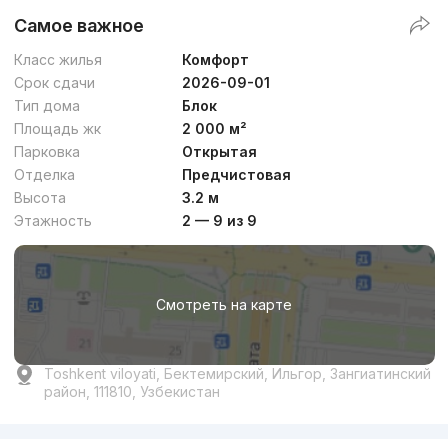
Самое важное
Класс жилья
Комфорт
Срок сдачи
2026-09-01
Тип дома
Блок
Площадь жк
2 000 м²
Парковка
Открытая
Отделка
Предчистовая
Высота
3.2 м
Этажность
2 — 9 из 9
Смотреть на карте
Toshkent viloyati, Бектемирский, Ильгор, Зангиатинский
район, 111810, Узбекистан