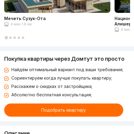
Мечеть Сузук-Ота
Национа
Алишера
4 мин 1.8 км
9 мин 5
Покупка квартиры через Домтут это просто
Найдём оптимальный вариант под ваши требования;
Сориентируем когда лучше покупать квартиру;
Расскажем о скидках от застройщика;
Абсолютно бесплатная консультация;
Подобрать квартиру
Описание