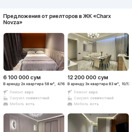
Реклама
Предложения от риелторов в
ЖК «Charx
Novza»
6 100 000
сум
12 200 000
сум
В аренду 2к квартира 58 м²,
4/16 эт.
В аренду 3к квартира 83 м²,
10/12 
Ремонт
евро
Ремонт
евро
Санузел
совместный
Санузел
совместный
Мебель
есть
Мебель
есть