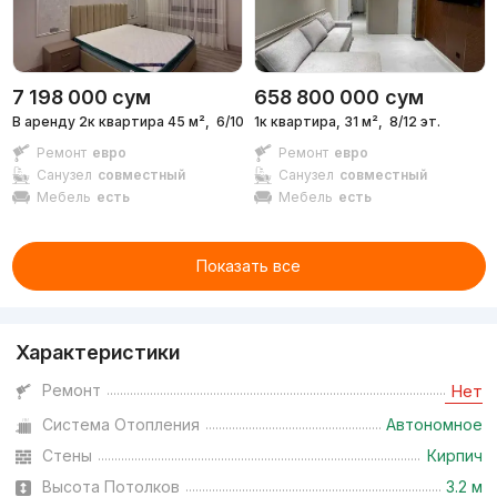
7 198 000
сум
658 800 000
сум
В аренду 2к квартира 45 м²,
6/10 эт.
1к квартира, 31 м²,
8/12 эт.
Ремонт
евро
Ремонт
евро
Санузел
совместный
Санузел
совместный
Мебель
есть
Мебель
есть
Показать все
Характеристики
Ремонт
Нет
Система Отопления
Автономное
Стены
Кирпич
Высота Потолков
3.2 м