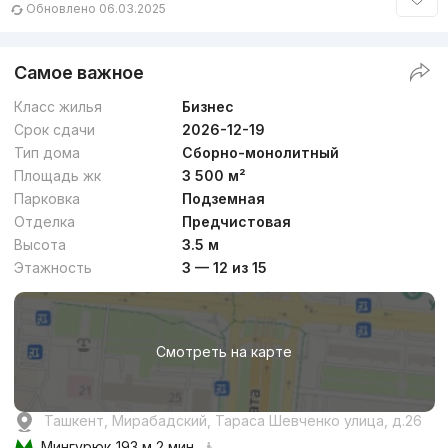
Обновлено 06.03.2025
Самое важное
Класс жилья
Бизнес
Срок сдачи
2026-12-19
Тип дома
Сборно-монолитный
Площадь жк
3 500 м²
Парковка
Подземная
Отделка
Предчистовая
Высота
3.5 м
Этажность
3 — 12 из 15
Смотреть на карте
Ташкент, Мирабадский, Тараса Шевченко улица, д.26
Мингурюк
193 м 2 мин