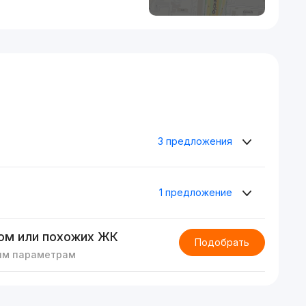
3 предложения
1 предложение
ом или похожих ЖК
Подобрать
им параметрам