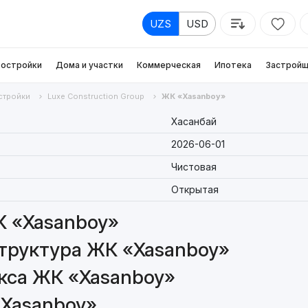
UZS
USD
остройки
Дома и участки
Коммерческая
Ипотека
Застройщ
стройки
Luxe Construction Group
ЖК «Xasanboy»
Хасанбай
2026-06-01
Чистовая
Открытая
К «Xasanboy»
труктура ЖК «Xasanboy»
кса ЖК «Xasanboy»
«Xasanboy»