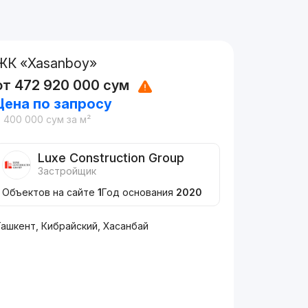
ЖК «Xasanboy»
от
472 920 000
сум
Цена по запросу
8 400 000
сум
за м²
Luxe Construction Group
Застройщик
Объектов на сайте
1
Год основания
2020
Ташкент, Кибрайский, Хасанбай