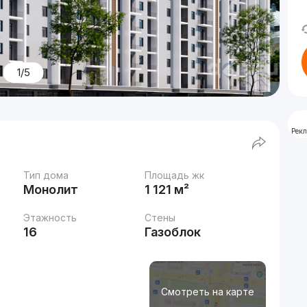
1/5
Рек
Тип дома
Площадь жк
Монолит
1 121 м²
Этажность
Стены
16
Газоблок
Смотреть на карте