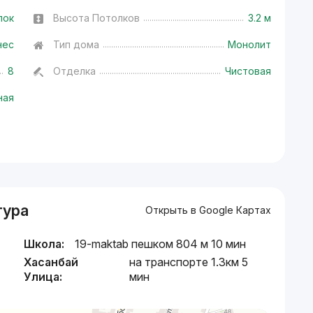
лок
Высота Потолков
3.2 м
нес
Тип дома
Монолит
8
Отделка
Чистовая
ная
тура
Открыть в Google Картах
Школа:
19-maktab пешком 804 м 10 мин
Хасанбай
на транспорте 1.3км 5
Улица:
мин