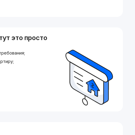
тут это просто
требования;
ртиру;