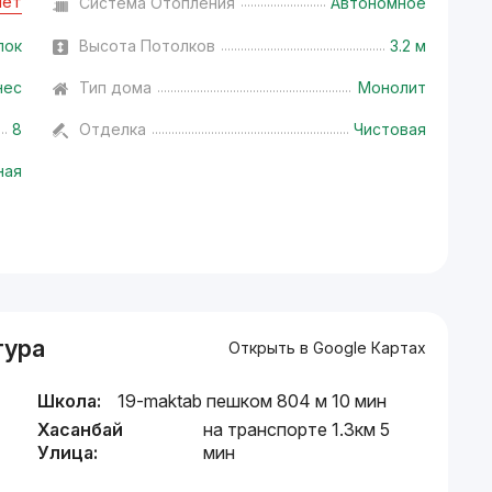
Нет
Система Отопления
Автономное
лок
Высота Потолков
3.2 м
нес
Тип дома
Монолит
8
Отделка
Чистовая
ная
тура
Открыть в Google Картах
Школа:
19-maktab пешком 804 м 10 мин
Хасанбай
на транспорте 1.3км 5
Улица:
мин