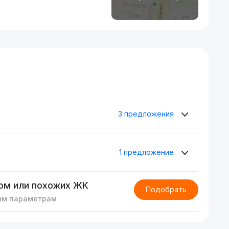
3 предложения
1 предложение
ом или похожих ЖК
Подобрать
им параметрам