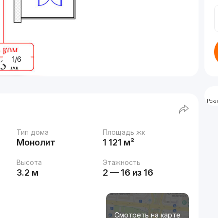
1/6
Рек
Тип дома
Площадь жк
Монолит
1 121 м²
Высота
Этажность
3.2 м
2 — 16 из 16
Смотреть на карте