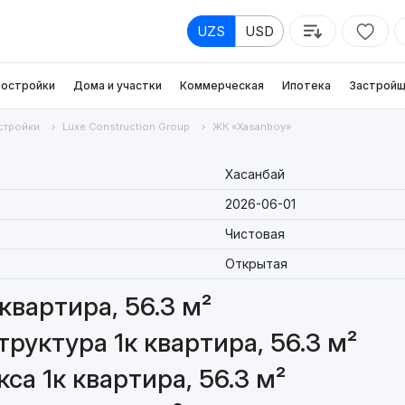
UZS
USD
остройки
Дома и участки
Коммерческая
Ипотека
Застройщ
стройки
Luxe Construction Group
ЖК «Xasanboy»
Хасанбай
2026-06-01
Чистовая
Открытая
квартира, 56.3 м²
руктура 1к квартира, 56.3 м²
а 1к квартира, 56.3 м²