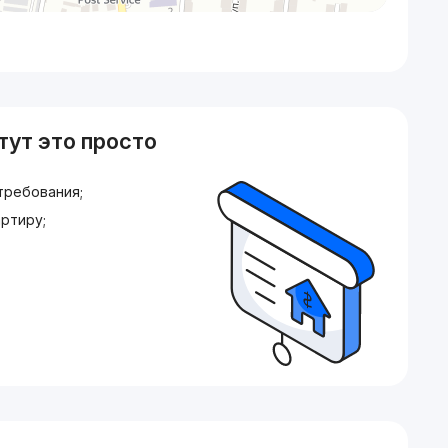
тут это просто
требования;
ртиру;