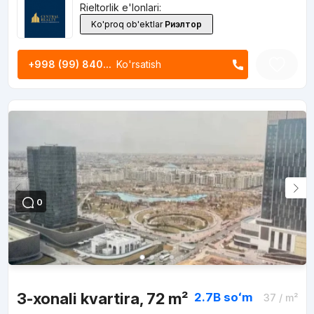
Rieltorlik e'lonlari:
Ko'proq ob'ektlar
Риэлтор
+998 (99) 840...
Ko'rsatish
0
3-xonali kvartira, 72 m²
2.7B
soʻm
37
/ m²