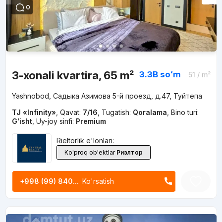
0
3-xonali kvartira, 65 m²
3.3B
soʻm
51
/ m²
Yashnobod, Садыка Азимова 5-й проезд, д.47, Туйтепа
TJ «Infinity»
,
Qavat:
7/16
,
Tugatish:
Qoralama
,
Bino turi:
G'isht
,
Uy-joy sinfi:
Premium
Rieltorlik e'lonlari:
Ko'proq ob'ektlar
Риэлтор
+998 (99) 840...
Ko'rsatish