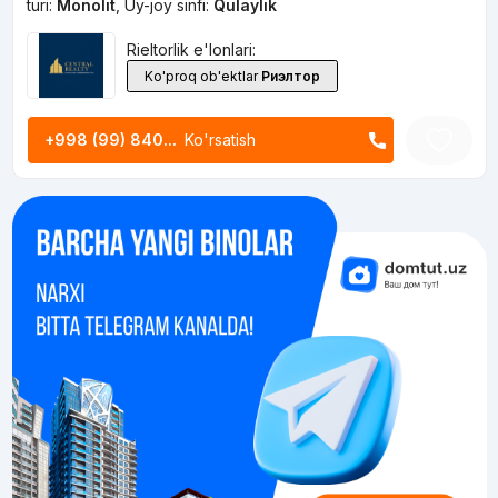
turi:
Monolit
,
Uy-joy sinfi:
Qulaylik
Rieltorlik e'lonlari:
Ko'proq ob'ektlar
Риэлтор
+998 (99) 840...
Ko'rsatish