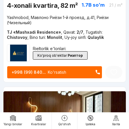
4-xonali kvartira, 82 m²
1.7B
soʻm
21
/ m²
Yashnobod, Мавлоно Риёзи 1-й проезд, д.41, Риёзи
(Чизельный)
TJ «Mashxadi Residence»
,
Qavat:
2/7
,
Tugatish:
Chistovoy
,
Bino turi:
Monolit
,
Uy-joy sinfi:
Qulaylik
Rieltorlik e'lonlari:
Ko'proq ob'ektlar
Риэлтор
+998 (99) 840...
Ko'rsatish
Yangi binolar
Kvartiralar
Qo'shish
Ipoteka
Xarita
0