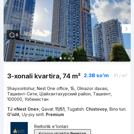
0
3-xonali kvartira, 74 m²
2.3B
soʻm
31
/ m²
Shayxontohur, Nest One office, 1Б, Olmazor daxasi,
Ташкент-Сити, Шайхантахурский район, Ташкент,
100000, Узбекистан
TJ «Nest One»
,
Qavat:
11/51
,
Tugatish:
Chistovoy
,
Bino turi:
G'isht
,
Uy-joy sinfi:
Premium
Rieltorlik e'lonlari:
Ko'proq ob'ektlar
Риэлтор