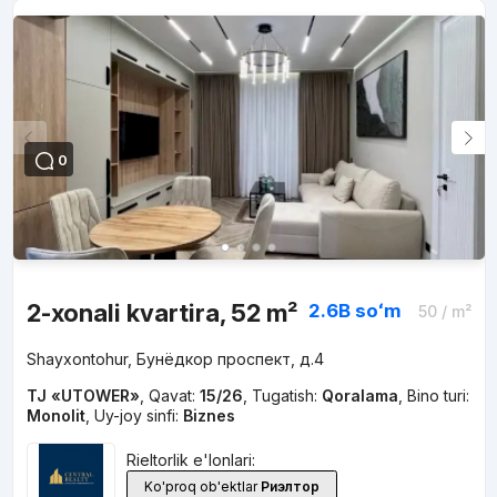
0
2-xonali kvartira, 52 m²
2.6B
soʻm
50
/ m²
Shayxontohur, Бунёдкор проспект, д.4
TJ «UTOWER»
,
Qavat:
15/26
,
Tugatish:
Qoralama
,
Bino turi:
Monolit
,
Uy-joy sinfi:
Biznes
Rieltorlik e'lonlari:
Ko'proq ob'ektlar
Риэлтор