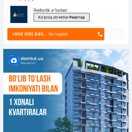
Rieltorlik e'lonlari:
Ko'proq ob'ektlar
Риэлтор
+998 (99) 840...
Ko'rsatish