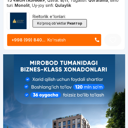
TJ «MUHTASHAM»
,
Qavat:
8/11
,
Tugatish:
Qoralama
,
Bino
turi:
Monolit
,
Uy-joy sinfi:
Qulaylik
Rieltorlik e'lonlari:
Ko'proq ob'ektlar
Риэлтор
+998 (99) 840...
Ko'rsatish