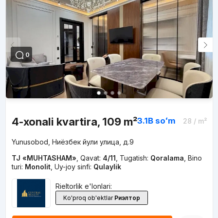
0
4-xonali kvartira, 109 m²
3.1B
soʻm
28
/ m²
Yunusobod, Ниёзбек йули улица, д.9
TJ «MUHTASHAM»
,
Qavat:
4/11
,
Tugatish:
Qoralama
,
Bino
turi:
Monolit
,
Uy-joy sinfi:
Qulaylik
Rieltorlik e'lonlari:
Ko'proq ob'ektlar
Риэлтор