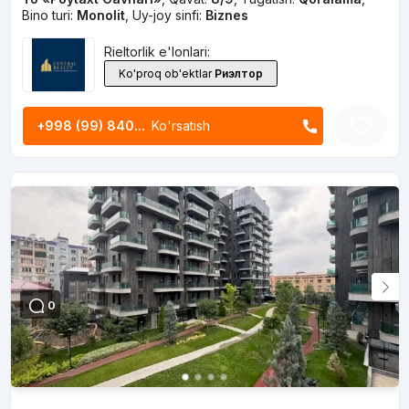
Bino turi:
Monolit
,
Uy-joy sinfi:
Biznes
Rieltorlik e'lonlari:
Ko'proq ob'ektlar
Риэлтор
+998 (99) 840...
Ko'rsatish
0