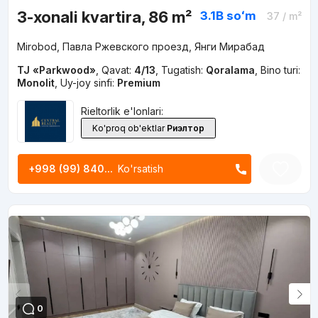
3-xonali kvartira, 86 m²
3.1B
soʻm
37
/ m²
Mirobod, Павла Ржевского проезд, Янги Мирабад
TJ «Parkwood»
,
Qavat:
4/13
,
Tugatish:
Qoralama
,
Bino turi:
Monolit
,
Uy-joy sinfi:
Premium
Rieltorlik e'lonlari:
Ko'proq ob'ektlar
Риэлтор
+998 (99) 840...
Ko'rsatish
0