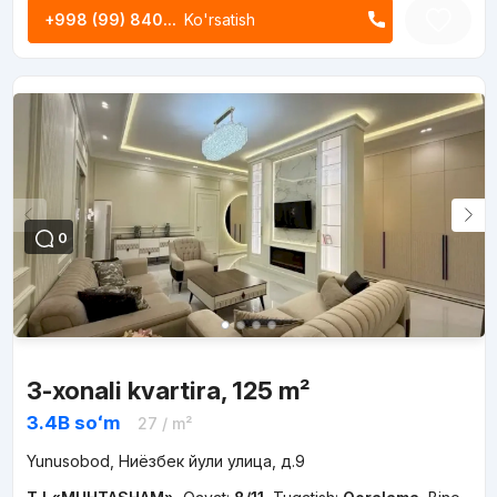
+998 (99) 840...
Ko'rsatish
0
3-xonali kvartira, 125 m²
3.4B
soʻm
27
/ m²
Yunusobod, Ниёзбек йули улица, д.9