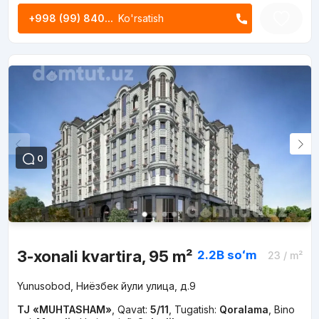
+998 (99) 840...
Ko'rsatish
0
3-xonali kvartira, 95 m²
2.2B
soʻm
23
/ m²
Yunusobod, Ниёзбек йули улица, д.9
TJ «MUHTASHAM»
,
Qavat:
5/11
,
Tugatish:
Qoralama
,
Bino