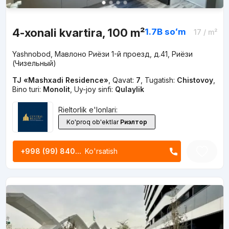
4-xonali kvartira, 100 m²
1.7B
soʻm
17
/ m²
Yashnobod, Мавлоно Риёзи 1-й проезд, д.41, Риёзи
(Чизельный)
TJ «Mashxadi Residence»
,
Qavat:
7
,
Tugatish:
Chistovoy
,
Bino turi:
Monolit
,
Uy-joy sinfi:
Qulaylik
Rieltorlik e'lonlari:
Ko'proq ob'ektlar
Риэлтор
+998 (99) 840...
Ko'rsatish