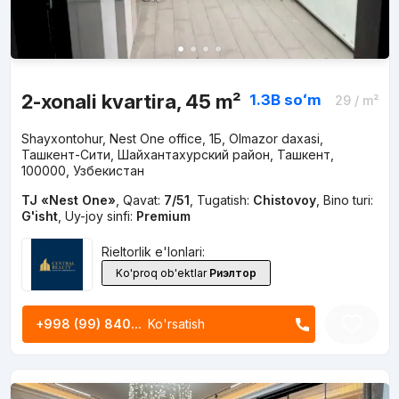
2-xonali kvartira, 45 m²
1.3B
soʻm
29
/ m²
Shayxontohur, Nest One office, 1Б, Olmazor daxasi,
Ташкент-Сити, Шайхантахурский район, Ташкент,
100000, Узбекистан
TJ «Nest One»
,
Qavat:
7/51
,
Tugatish:
Chistovoy
,
Bino turi:
G'isht
,
Uy-joy sinfi:
Premium
Rieltorlik e'lonlari:
Ko'proq ob'ektlar
Риэлтор
+998 (99) 840...
Ko'rsatish