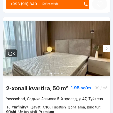
+998 (99) 840...
Ko'rsatish
0
2-xonali kvartira, 50 m²
1.9B
soʻm
39
/ m²
Yashnobod, Садыка Азимова 5-й проезд, д.47, Туйтепа
TJ «Infinity»
,
Qavat:
7/16
,
Tugatish:
Qoralama
,
Bino turi:
G'isht
,
Uy-joy sinfi:
Premium