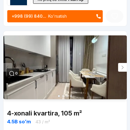
+998 (99) 840...
Ko'rsatish
0
4-xonali kvartira, 105 m²
4.5B
soʻm
43
/ m²