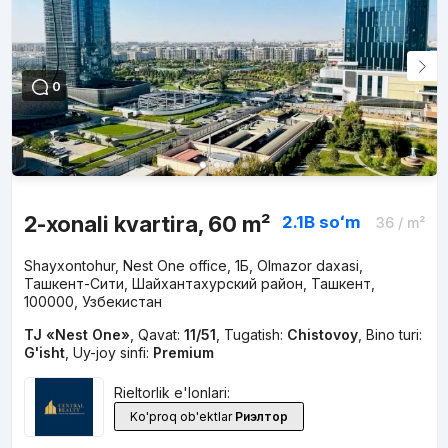
0
2-xonali kvartira, 60 m²
2.1B
soʻm
36
/ m²
Shayxontohur, Nest One office, 1Б, Olmazor daxasi,
Ташкент-Сити, Шайхантахурский район, Ташкент,
100000, Узбекистан
TJ «Nest One»
,
Qavat:
11/51
,
Tugatish:
Chistovoy
,
Bino turi:
G'isht
,
Uy-joy sinfi:
Premium
Rieltorlik e'lonlari:
Ko'proq ob'ektlar
Риэлтор