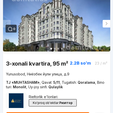
0
3-xonali kvartira, 95 m²
2.2B
soʻm
23
/ m²
Yunusobod, Ниёзбек йули улица, д.9
TJ «MUHTASHAM»
,
Qavat:
5/11
,
Tugatish:
Qoralama
,
Bino
turi:
Monolit
,
Uy-joy sinfi:
Qulaylik
Rieltorlik e'lonlari:
Ko'proq ob'ektlar
Риэлтор