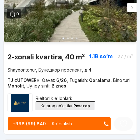
0
2-xonali kvartira, 40 m²
1.1B
soʻm
27
/ m²
Shayxontohur, Бунёдкор проспект, д.4
TJ «UTOWER»
,
Qavat:
6/26
,
Tugatish:
Qoralama
,
Bino turi:
Monolit
,
Uy-joy sinfi:
Biznes
Rieltorlik e'lonlari:
Ko'proq ob'ektlar
Риэлтор
+998 (99) 840...
Ko'rsatish