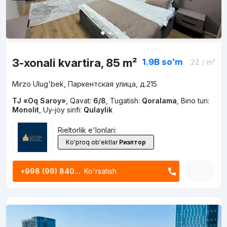
3-xonali kvartira, 85 m²
1.9B
soʻm
22
/ m²
Mirzo Ulug'bek, Паркентская улица, д.215
TJ «Oq Saroy»
,
Qavat:
6/8
,
Tugatish:
Qoralama
,
Bino turi:
Monolit
,
Uy-joy sinfi:
Qulaylik
Rieltorlik e'lonlari:
Ko'proq ob'ektlar
Риэлтор
+998 (99) 840...
Ko'rsatish