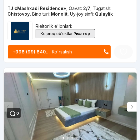
TJ «Mashxadi Residence»
,
Qavat:
2/7
,
Tugatish:
Chistovoy
,
Bino turi:
Monolit
,
Uy-joy sinfi:
Qulaylik
Rieltorlik e'lonlari:
Ko'proq ob'ektlar
Риэлтор
+998 (99) 840...
Ko'rsatish
0