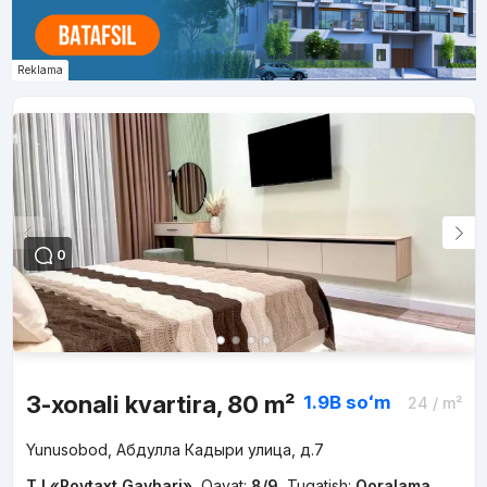
Reklama
0
3-xonali kvartira, 80 m²
1.9B
soʻm
24
/ m²
Yunusobod, Абдулла Кадыри улица, д.7
TJ «Poytaxt Gavhari»
,
Qavat:
8/9
,
Tugatish:
Qoralama
,