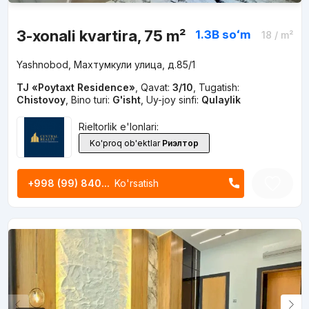
3-xonali kvartira, 75 m²
1.3B
soʻm
18
/ m²
Yashnobod, Махтумкули улица, д.85/1
TJ «Poytaxt Residence»
,
Qavat:
3/10
,
Tugatish:
Chistovoy
,
Bino turi:
G'isht
,
Uy-joy sinfi:
Qulaylik
Rieltorlik e'lonlari:
Ko'proq ob'ektlar
Риэлтор
+998 (99) 840...
Ko'rsatish