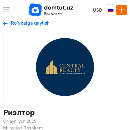
USD
Roʻyxatga qaytish
Риэлтор
Onlayn Iyun 2025
Ish hududi
Toshkent