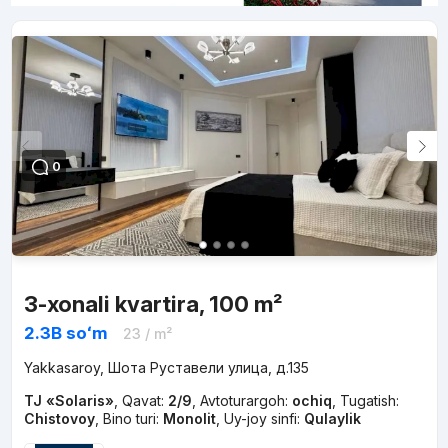
0
3-xonali kvartira, 100 m²
2.3B
soʻm
23
/ m²
Yakkasaroy, Шота Руставели улица, д.135
TJ «Solaris»
,
Qavat:
2/9
,
Avtoturargoh:
ochiq
,
Tugatish:
Chistovoy
,
Bino turi:
Monolit
,
Uy-joy sinfi:
Qulaylik