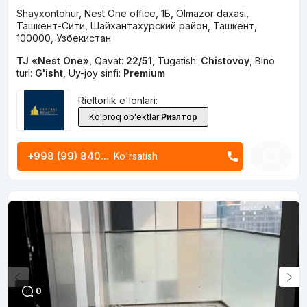
Shayxontohur, Nest One office, 1Б, Olmazor daxasi,
Ташкент-Сити, Шайхантахурский район, Ташкент,
100000, Узбекистан
TJ «Nest One»
,
Qavat:
22/51
,
Tugatish:
Chistovoy
,
Bino
turi:
G'isht
,
Uy-joy sinfi:
Premium
Rieltorlik e'lonlari:
Ko'proq ob'ektlar
Риэлтор
+998 (99) 840...
Ko'rsatish
0