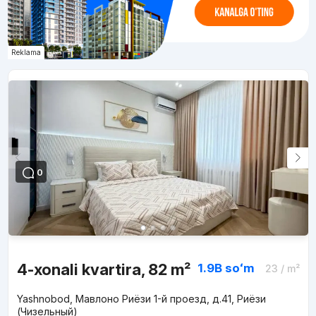
Reklama
0
4-xonali kvartira, 82 m²
1.9B
soʻm
23
/ m²
Yashnobod, Мавлоно Риёзи 1-й проезд, д.41, Риёзи
(Чизельный)