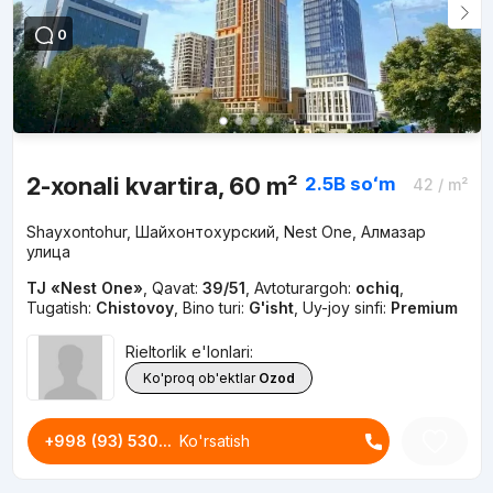
0
2-xonali kvartira, 60 m²
2.5B
soʻm
42
/ m²
Shayxontohur, Шайхонтохурский, Nest One, Алмазар
улица
TJ «Nest One»
,
Qavat:
39/51
,
Avtoturargoh:
ochiq
,
Tugatish:
Chistovoy
,
Bino turi:
G'isht
,
Uy-joy sinfi:
Premium
Rieltorlik e'lonlari:
Ko'proq ob'ektlar
Ozod
+998 (93) 530...
Ko'rsatish