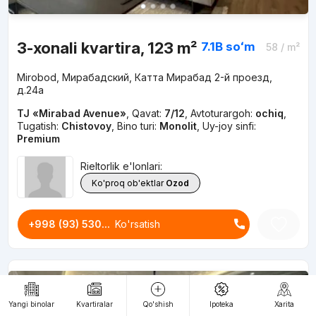
3-xonali kvartira, 123 m²
7.1B
soʻm
58
/ m²
Mirobod, Мирабадский, Катта Мирабад 2-й проезд,
д.24a
TJ «Mirabad Avenue»
,
Qavat:
7/12
,
Avtoturargoh:
ochiq
,
Tugatish:
Chistovoy
,
Bino turi:
Monolit
,
Uy-joy sinfi:
Premium
Rieltorlik e'lonlari:
Ko'proq ob'ektlar
Ozod
+998 (93) 530...
Ko'rsatish
Yangi binolar
Kvartiralar
Qo'shish
Ipoteka
Xarita