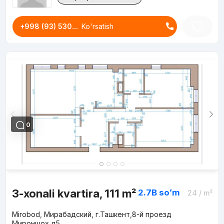
+998 (93) 530...
Ko'rsatish
0
3-xonali kvartira, 111 m²
2.7B
soʻm
24
/ m²
Mirobod, Мирабадский, г.Ташкент,8-й проезд
Мироншох,д5