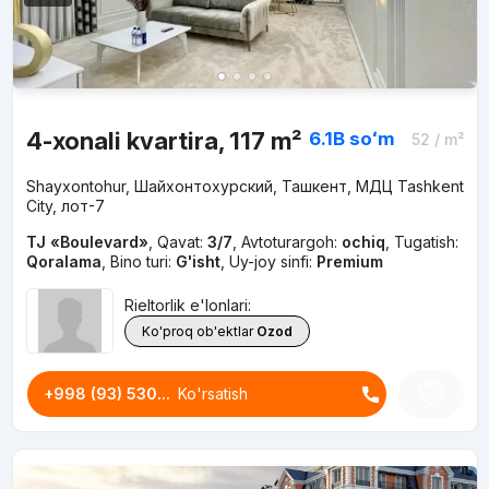
4-xonali kvartira, 117 m²
6.1B
soʻm
52
/ m²
Shayxontohur, Шайхонтохурский, Ташкент, МДЦ Tashkent
City, лот-7
TJ «Boulevard»
,
Qavat:
3/7
,
Avtoturargoh:
ochiq
,
Tugatish:
Qoralama
,
Bino turi:
G'isht
,
Uy-joy sinfi:
Premium
Rieltorlik e'lonlari:
Ko'proq ob'ektlar
Ozod
+998 (93) 530...
Ko'rsatish