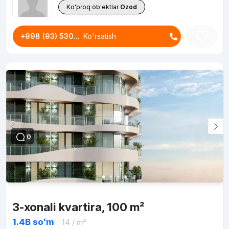
Ko'proq ob'ektlar
Ozod
+998 (93) 530...
Ko'rsatish
0
3-xonali kvartira, 100 m²
1.4B
soʻm
14
/ m²