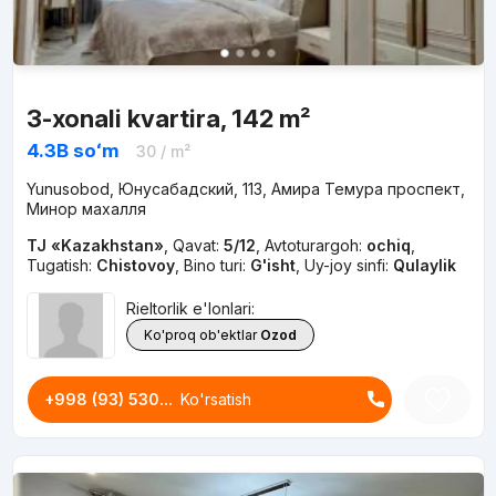
3-xonali kvartira, 142 m²
4.3B
soʻm
30
/ m²
Yunusobod, Юнусабадский, 113, Амира Темура проспект,
Минор махалля
TJ «Kazakhstan»
,
Qavat:
5/12
,
Avtoturargoh:
ochiq
,
Tugatish:
Chistovoy
,
Bino turi:
G'isht
,
Uy-joy sinfi:
Qulaylik
Rieltorlik e'lonlari:
Ko'proq ob'ektlar
Ozod
+998 (93) 530...
Ko'rsatish