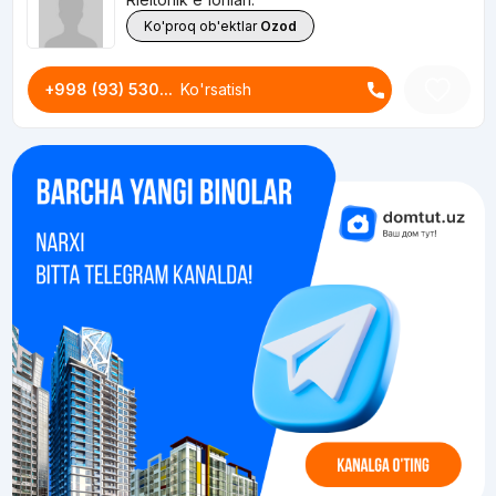
Ko'proq ob'ektlar
Ozod
+998 (93) 530...
Ko'rsatish