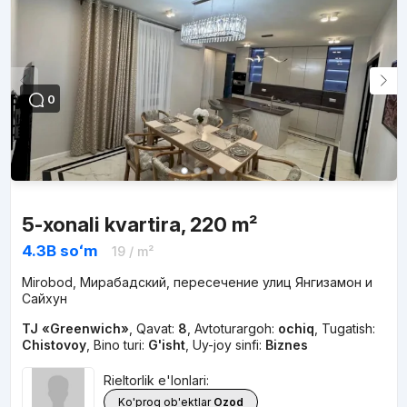
0
5-xonali kvartira, 220 m²
4.3B
soʻm
19
/ m²
Mirobod, Мирабадский, пересечение улиц Янгизамон и
Сайхун
TJ «Greenwich»
,
Qavat:
8
,
Avtoturargoh:
ochiq
,
Tugatish:
Chistovoy
,
Bino turi:
G'isht
,
Uy-joy sinfi:
Biznes
Rieltorlik e'lonlari:
Ko'proq ob'ektlar
Ozod