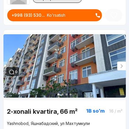
+998 (93) 530...
Ko'rsatish
0
2-xonali kvartira, 66 m²
1B
soʻm
16
/ m²
Yashnobod, Яшнабадский, ул Махтумкули