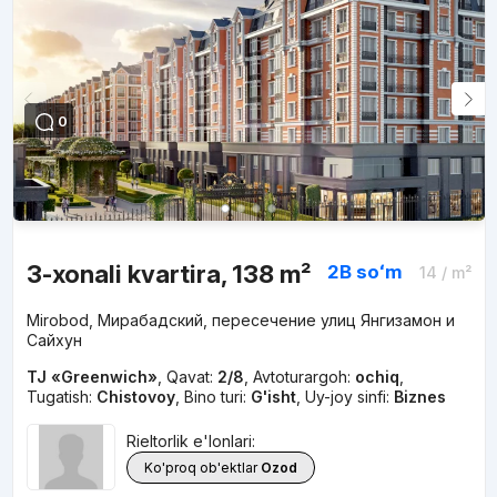
0
3-xonali kvartira, 138 m²
2B
soʻm
14
/ m²
Mirobod, Мирабадский, пересечение улиц Янгизамон и
Сайхун
TJ «Greenwich»
,
Qavat:
2/8
,
Avtoturargoh:
ochiq
,
Tugatish:
Chistovoy
,
Bino turi:
G'isht
,
Uy-joy sinfi:
Biznes
Rieltorlik e'lonlari:
Ko'proq ob'ektlar
Ozod