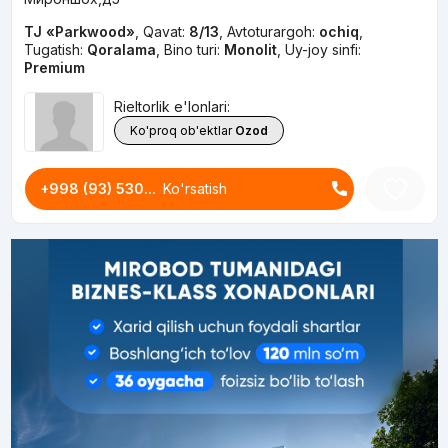
TJ «Parkwood»
,
Qavat:
8/13
,
Avtoturargoh:
ochiq
,
Tugatish:
Qoralama
,
Bino turi:
Monolit
,
Uy-joy sinfi:
Premium
Rieltorlik e'lonlari:
Ko'proq ob'ektlar
Ozod
+998 (93) 530...
Ko'rsatish