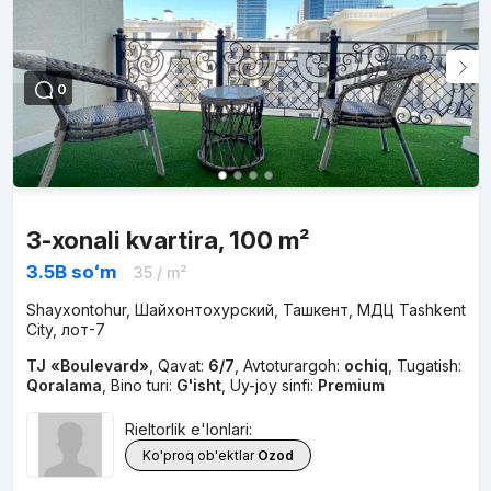
0
3-xonali kvartira, 100 m²
3.5B
soʻm
35
/ m²
Shayxontohur, Шайхонтохурский, Ташкент, МДЦ Tashkent
City, лот-7
TJ «Boulevard»
,
Qavat:
6/7
,
Avtoturargoh:
ochiq
,
Tugatish:
Qoralama
,
Bino turi:
G'isht
,
Uy-joy sinfi:
Premium
Rieltorlik e'lonlari:
Ko'proq ob'ektlar
Ozod