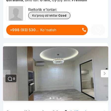
Rieltorlik e'lonlari:
Ko'proq ob'ektlar
Ozod
+998 (93) 530...
Ko'rsatish
0