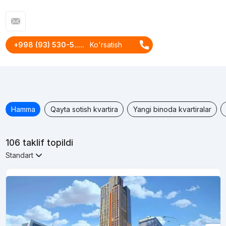
+998 (93) 530-5.....
Ko'rsatish
Hamma
Qayta sotish kvartira
Yangi binoda kvartiralar
106 taklif topildi
Standart