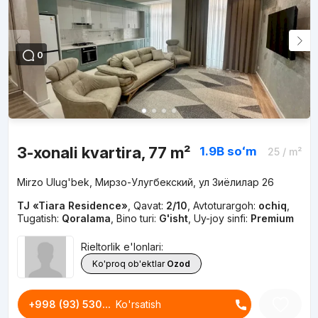
0
3-xonali kvartira, 77 m²
1.9B
soʻm
25
/ m²
Mirzo Ulug'bek, Мирзо-Улугбекский, ул Зиёлилар 26
TJ «Tiara Residence»
,
Qavat:
2/10
,
Avtoturargoh:
ochiq
,
Tugatish:
Qoralama
,
Bino turi:
G'isht
,
Uy-joy sinfi:
Premium
Rieltorlik e'lonlari:
Ko'proq ob'ektlar
Ozod
+998 (93) 530...
Ko'rsatish