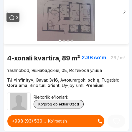
0
4-xonali kvartira, 89 m²
2.3B
soʻm
26
/ m²
Yashnobod, Яшнабадский, 08, Истикбол улица
TJ «Infinity»
,
Qavat:
3/16
,
Avtoturargoh:
ochiq
,
Tugatish:
Qoralama
,
Bino turi:
G'isht
,
Uy-joy sinfi:
Premium
Rieltorlik e'lonlari:
Ko'proq ob'ektlar
Ozod
+998 (93) 530...
Ko'rsatish