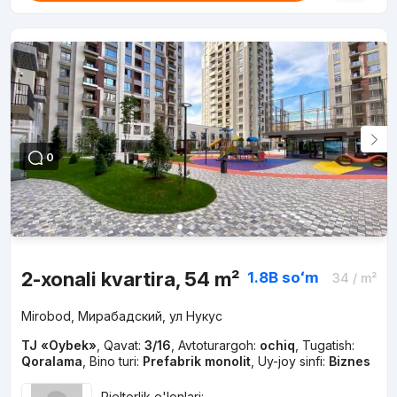
0
2-xonali kvartira, 54 m²
1.8B
soʻm
34
/ m²
Mirobod, Мирабадский, ул Нукус
TJ «Oybek»
,
Qavat:
3/16
,
Avtoturargoh:
ochiq
,
Tugatish:
Qoralama
,
Bino turi:
Prefabrik monolit
,
Uy-joy sinfi:
Biznes
Rieltorlik e'lonlari: