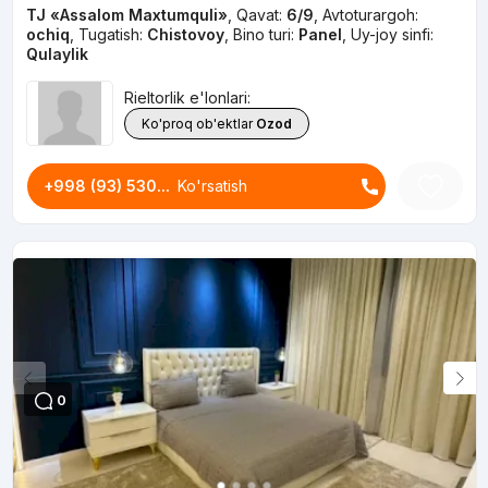
TJ «Assalom Maxtumquli»
,
Qavat:
6/9
,
Avtoturargoh:
ochiq
,
Tugatish:
Chistovoy
,
Bino turi:
Panel
,
Uy-joy sinfi:
Qulaylik
Rieltorlik e'lonlari:
Ko'proq ob'ektlar
Ozod
+998 (93) 530...
Ko'rsatish
0