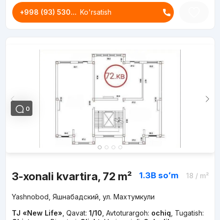
+998 (93) 530...
Ko'rsatish
0
3-xonali kvartira, 72 m²
1.3B
soʻm
18
/ m²
Yashnobod, Яшнабадский, ул. Махтумкули
TJ «New Life»
,
Qavat:
1/10
,
Avtoturargoh:
ochiq
,
Tugatish: