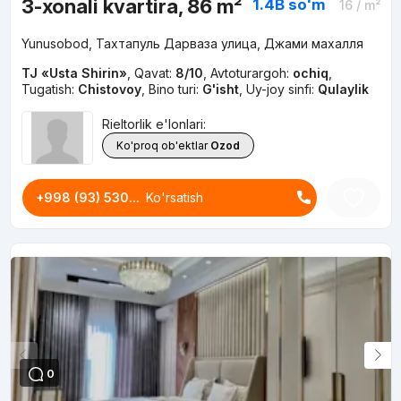
3-xonali kvartira, 86 m²
1.4B
soʻm
16
/ m²
Yunusobod, Тахтапуль Дарваза улица, Джами махалля
TJ «Usta Shirin»
,
Qavat:
8/10
,
Avtoturargoh:
ochiq
,
Tugatish:
Chistovoy
,
Bino turi:
G'isht
,
Uy-joy sinfi:
Qulaylik
Rieltorlik e'lonlari:
Ko'proq ob'ektlar
Ozod
+998 (93) 530...
Ko'rsatish
0