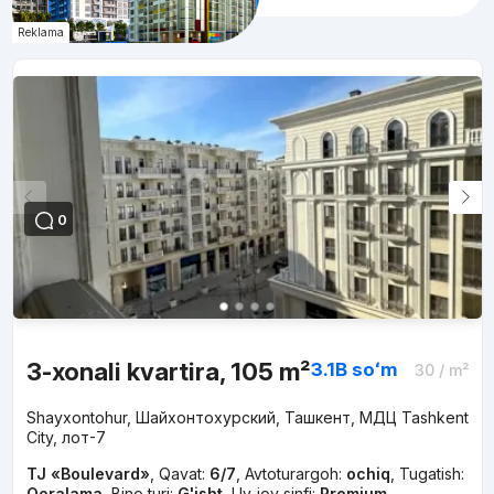
Reklama
0
3-xonali kvartira, 105 m²
3.1B
soʻm
30
/ m²
Shayxontohur, Шайхонтохурский, Ташкент, МДЦ Tashkent
City, лот-7
TJ «Boulevard»
,
Qavat:
6/7
,
Avtoturargoh:
ochiq
,
Tugatish:
Qoralama
,
Bino turi:
G'isht
,
Uy-joy sinfi:
Premium