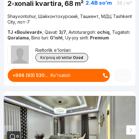
2-xonali kvartira, 68 m²
2.4B
soʻm
36
/ m²
Shayxontohur, Шайхонтохурский, Ташкент, МДЦ Tashkent
City, лот-7
TJ «Boulevard»
,
Qavat:
3/7
,
Avtoturargoh:
ochiq
,
Tugatish:
Qoralama
,
Bino turi:
G'isht
,
Uy-joy sinfi:
Premium
Rieltorlik e'lonlari:
Ko'proq ob'ektlar
Ozod
+998 (93) 530...
Ko'rsatish
0