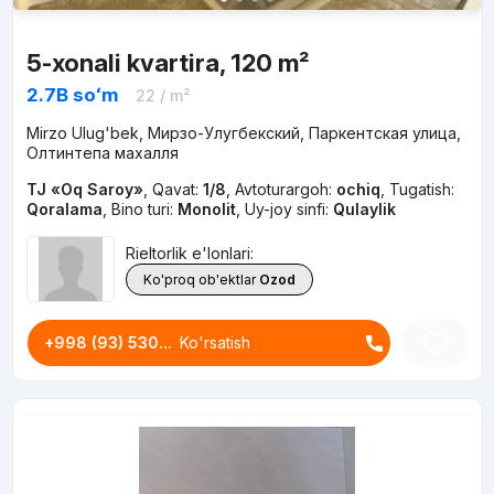
5-xonali kvartira, 120 m²
2.7B
soʻm
22
/ m²
Mirzo Ulug'bek, Мирзо-Улугбекский, Паркентская улица,
Олтинтепа махалля
TJ «Oq Saroy»
,
Qavat:
1/8
,
Avtoturargoh:
ochiq
,
Tugatish:
Qoralama
,
Bino turi:
Monolit
,
Uy-joy sinfi:
Qulaylik
Rieltorlik e'lonlari:
Ko'proq ob'ektlar
Ozod
+998 (93) 530...
Ko'rsatish