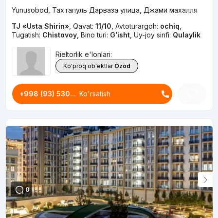
Yunusobod, Тахтапуль Дарваза улица, Джами махалля
TJ «Usta Shirin»
,
Qavat:
11/10
,
Avtoturargoh:
ochiq
,
Tugatish:
Chistovoy
,
Bino turi:
G'isht
,
Uy-joy sinfi:
Qulaylik
Rieltorlik e'lonlari:
Ko'proq ob'ektlar
Ozod
+998 (93) 530...
Ko'rsatish
0