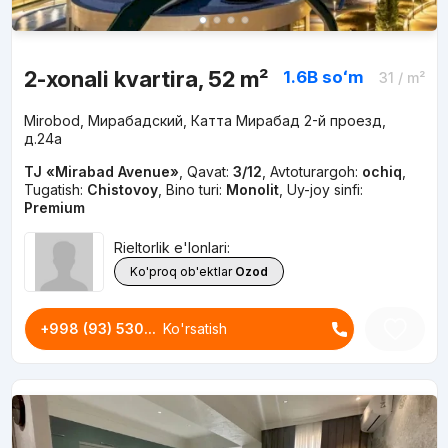
2-xonali kvartira, 52 m²
1.6B
soʻm
31
/ m²
Mirobod, Мирабадский, Катта Мирабад 2-й проезд,
д.24a
TJ «Mirabad Avenue»
,
Qavat:
3/12
,
Avtoturargoh:
ochiq
,
Tugatish:
Chistovoy
,
Bino turi:
Monolit
,
Uy-joy sinfi:
Premium
Rieltorlik e'lonlari:
Ko'proq ob'ektlar
Ozod
+998 (93) 530...
Ko'rsatish