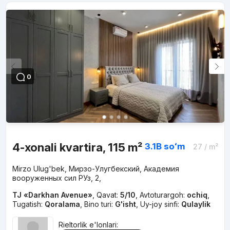
0
4-xonali kvartira, 115 m²
3.1B
soʻm
27
/ m²
Mirzo Ulug'bek, Мирзо-Улугбекский, Академия
вооруженных сил РУз, 2,
TJ «Darkhan Avenue»
,
Qavat:
5/10
,
Avtoturargoh:
ochiq
,
Tugatish:
Qoralama
,
Bino turi:
G'isht
,
Uy-joy sinfi:
Qulaylik
Rieltorlik e'lonlari: