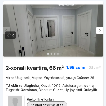
0
2-xonali kvartira, 66 m²
1.9B
soʻm
28
/ m²
Mirzo Ulug'bek, Мирзо-Улугбекский, улица Сайрам 26
TJ «Mirzo Ulugbek»
,
Qavat:
10/12
,
Avtoturargoh:
ochiq
,
Tugatish:
Qoralama
,
Bino turi:
G'isht
,
Uy-joy sinfi:
Qulaylik
Rieltorlik e'lonlari:
Ko'proq ob'ektlar
Ozod