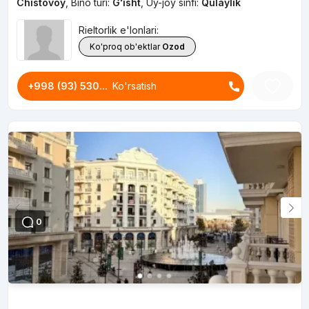
Chistovoy
,
Bino turi:
G'isht
,
Uy-joy sinfi:
Qulaylik
Rieltorlik e'lonlari:
Ko'proq ob'ektlar
Ozod
+998 (93) 530...
Ko'rsatish
0