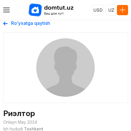
USD
UZ
Roʻyxatga qaytish
Риэлтор
Onlayn May 2024
Ish hududi
Toshkent