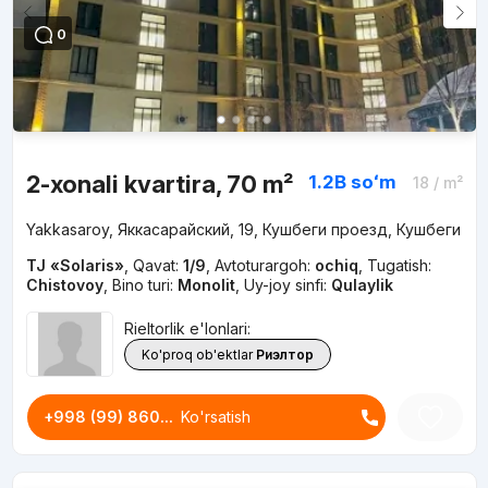
0
2-xonali kvartira, 70 m²
1.2B
soʻm
18
/ m²
Yakkasaroy, Яккасарайский, 19, Кушбеги проезд, Кушбеги
TJ «Solaris»
,
Qavat:
1/9
,
Avtoturargoh:
ochiq
,
Tugatish:
Chistovoy
,
Bino turi:
Monolit
,
Uy-joy sinfi:
Qulaylik
Rieltorlik e'lonlari:
Ko'proq ob'ektlar
Риэлтор
+998 (99) 860...
Ko'rsatish