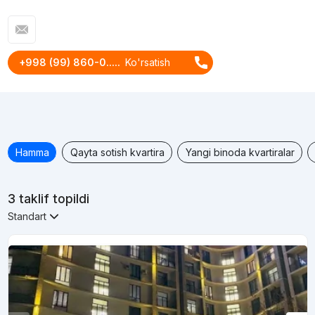
+998 (99) 860-0.....
Ko'rsatish
Hamma
Qayta sotish kvartira
Yangi binoda kvartiralar
3 taklif topildi
Standart