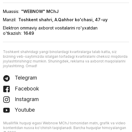
Muassis:
"WEBNOW" MChJ
Manzil:
Toshkent shahri, A.Qahhor ko'chasi, 47-uy
Elektron ommaviy axborot vositalarini ro'yxatdan
o'tkazish:
1649
Toshkent shahridagi yangi binolardagi kvartiralarga talab katta, siz
bizning veb-saytimizda istalgan toifadagi kvartiralarni cheksiz miqdorda
joylashtirishingiz mumkin. Shuningdek, reklama va axborot maqolalarini
joylashtiring. Omad!
Telegram
Facebook
Instagram
Youtube
Mualliflik huquqi egasi Webnow MChJ tomonidan matn, grafik va video
kontentdan nusxa ko'chirish taqiqlanadi. Barcha huquqlar himoyalangan