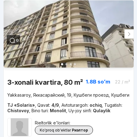
0
3-xonali kvartira, 80 m²
1.8B
soʻm
22
/ m²
Yakkasaroy, Яккасарайский, 19, Кушбеги проезд, Кушбеги
TJ «Solaris»
,
Qavat:
4/9
,
Avtoturargoh:
ochiq
,
Tugatish:
Chistovoy
,
Bino turi:
Monolit
,
Uy-joy sinfi:
Qulaylik
Rieltorlik e'lonlari:
Ko'proq ob'ektlar
Риэлтор