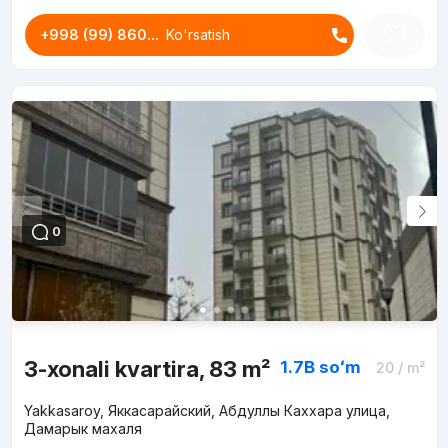
+998 (99) 860...
Ko'rsatish
0
3-xonali kvartira, 83 m²
1.7B
soʻm
20
/ m²
Yakkasaroy, Яккасарайский, Абдуллы Каххара улица,
Дамарык махаля