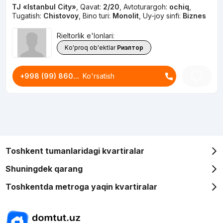
TJ «Istanbul City»
,
Qavat:
2/20
,
Avtoturargoh:
ochiq
,
Tugatish:
Chistovoy
,
Bino turi:
Monolit
,
Uy-joy sinfi:
Biznes
Rieltorlik e'lonlari:
Ko'proq ob'ektlar
Риэлтор
+998 (99) 860...
Ko'rsatish
Toshkent tumanlaridagi kvartiralar
Shuningdek qarang
Toshkentda metroga yaqin kvartiralar