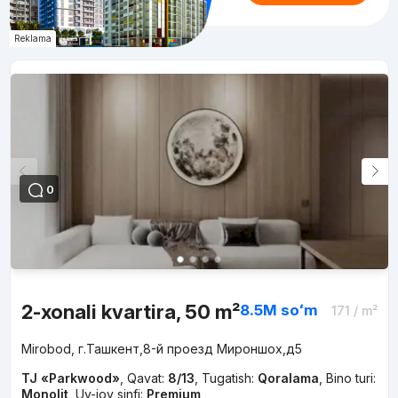
Reklama
0
2-xonali kvartira, 50 m²
8.5M
soʻm
171
/ m²
Mirobod, г.Ташкент,8-й проезд Мироншох,д5
TJ «Parkwood»
,
Qavat:
8/13
,
Tugatish:
Qoralama
,
Bino turi:
Monolit
,
Uy-joy sinfi:
Premium