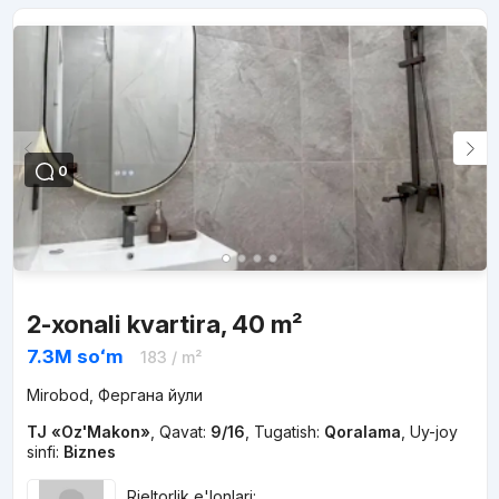
0
2-xonali kvartira, 40 m²
7.3M
soʻm
183
/ m²
Mirobod, Фергана йули
TJ «Oz'Makon»
,
Qavat:
9/16
,
Tugatish:
Qoralama
,
Uy-joy
sinfi:
Biznes
Rieltorlik e'lonlari: