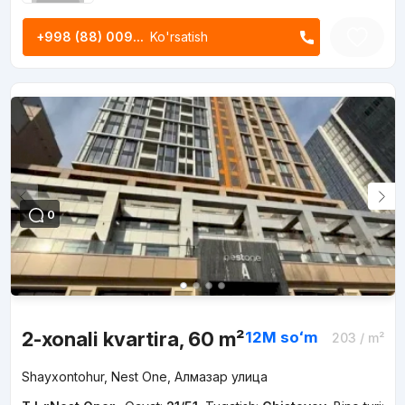
+998 (88) 009...
Ko'rsatish
0
2-xonali kvartira, 60 m²
12M
soʻm
203
/ m²
Shayxontohur, Nest One, Алмазар улица