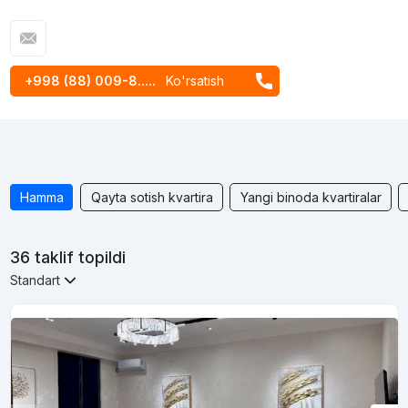
+998 (88) 009-8.....
Ko'rsatish
Hamma
Qayta sotish kvartira
Yangi binoda kvartiralar
36 taklif topildi
Standart