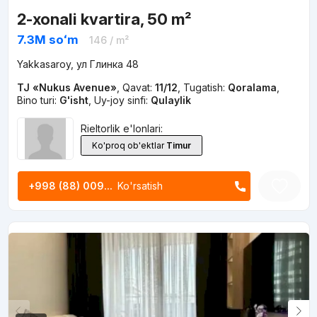
2-xonali kvartira, 50 m²
7.3M
soʻm
146
/ m²
Yakkasaroy, ул Глинка 48
TJ «Nukus Avenue»
,
Qavat:
11/12
,
Tugatish:
Qoralama
,
Bino turi:
G'isht
,
Uy-joy sinfi:
Qulaylik
Rieltorlik e'lonlari:
Ko'proq ob'ektlar
Timur
+998 (88) 009...
Ko'rsatish