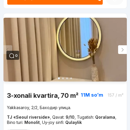
0
3-xonali kvartira, 70 m²
11M
soʻm
157
/ m²
Yakkasaroy, 2/2, Баходир улица.
TJ «Seoul riverside»
,
Qavat:
9/10
,
Tugatish:
Qoralama
,
Bino turi:
Monolit
,
Uy-joy sinfi:
Qulaylik