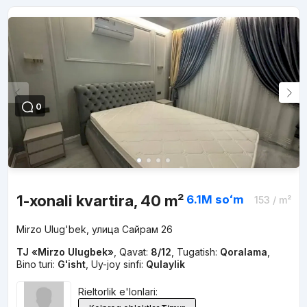
0
1-xonali kvartira, 40 m²
6.1M
soʻm
153
/ m²
Mirzo Ulug'bek, улица Сайрам 26
TJ «Mirzo Ulugbek»
,
Qavat:
8/12
,
Tugatish:
Qoralama
,
Bino turi:
G'isht
,
Uy-joy sinfi:
Qulaylik
Rieltorlik e'lonlari: