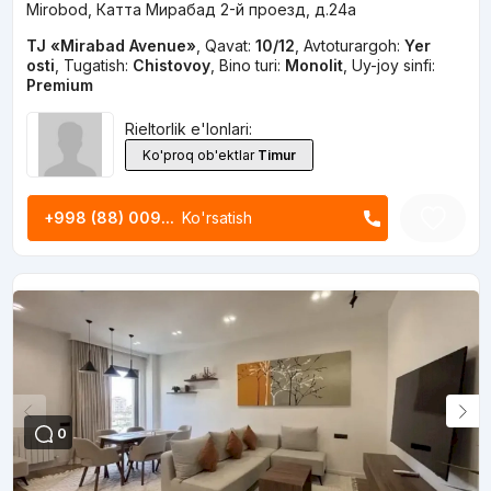
Mirobod, Катта Мирабад 2-й проезд, д.24a
TJ «Mirabad Avenue»
,
Qavat:
10/12
,
Avtoturargoh:
Yer
osti
,
Tugatish:
Chistovoy
,
Bino turi:
Monolit
,
Uy-joy sinfi:
Premium
Rieltorlik e'lonlari:
Ko'proq ob'ektlar
Timur
+998 (88) 009...
Ko'rsatish
0