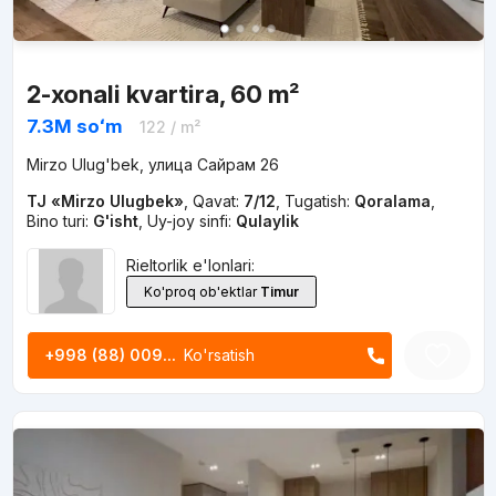
2-xonali kvartira, 60 m²
7.3M
soʻm
122
/ m²
Mirzo Ulug'bek, улица Сайрам 26
TJ «Mirzo Ulugbek»
,
Qavat:
7/12
,
Tugatish:
Qoralama
,
Bino turi:
G'isht
,
Uy-joy sinfi:
Qulaylik
Rieltorlik e'lonlari:
Ko'proq ob'ektlar
Timur
+998 (88) 009...
Ko'rsatish