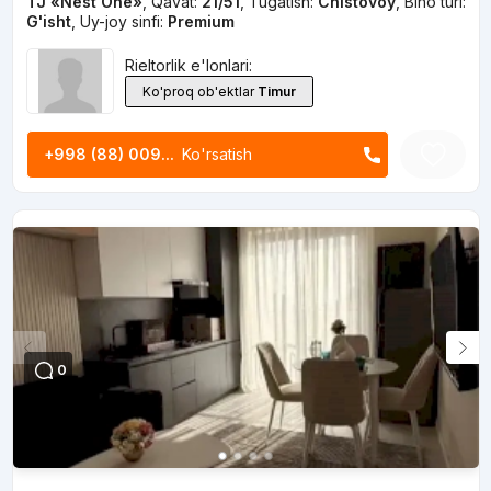
TJ «Nest One»
,
Qavat:
21/51
,
Tugatish:
Chistovoy
,
Bino turi:
G'isht
,
Uy-joy sinfi:
Premium
Rieltorlik e'lonlari:
Ko'proq ob'ektlar
Timur
+998 (88) 009...
Ko'rsatish
0