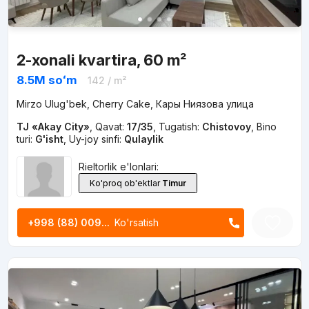
2-xonali kvartira, 60 m²
8.5M
soʻm
142
/ m²
Mirzo Ulug'bek, Cherry Cake, Кары Ниязова улица
TJ «Akay City»
,
Qavat:
17/35
,
Tugatish:
Chistovoy
,
Bino
turi:
G'isht
,
Uy-joy sinfi:
Qulaylik
Rieltorlik e'lonlari:
Ko'proq ob'ektlar
Timur
+998 (88) 009...
Ko'rsatish