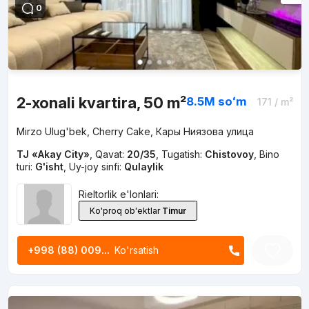
0
2-xonali kvartira, 50 m²
8.5M
soʻm
171
/ m²
Mirzo Ulug'bek, Cherry Cake, Кары Ниязова улица
TJ «Akay City»
,
Qavat:
20/35
,
Tugatish:
Chistovoy
,
Bino
turi:
G'isht
,
Uy-joy sinfi:
Qulaylik
Rieltorlik e'lonlari:
Ko'proq ob'ektlar
Timur
+998 (88) 009...
Ko'rsatish