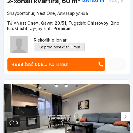
2-xonali kvartira, 60 m²
12M
soʻm
203
/ m²
Shayxontohur, Nest One, Алмазар улица
TJ «Nest One»
,
Qavat:
20/51
,
Tugatish:
Chistovoy
,
Bino
turi:
G'isht
,
Uy-joy sinfi:
Premium
Rieltorlik e'lonlari:
Ko'proq ob'ektlar
Timur
+998 (88) 009...
Ko'rsatish
0