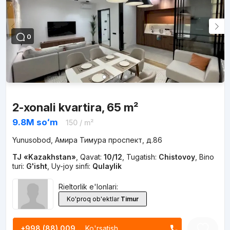
0
2-xonali kvartira, 65 m²
9.8M
soʻm
150
/ m²
Yunusobod, Амира Тимура проспект, д.86
TJ «Kazakhstan»
,
Qavat:
10/12
,
Tugatish:
Chistovoy
,
Bino
turi:
G'isht
,
Uy-joy sinfi:
Qulaylik
Rieltorlik e'lonlari:
Ko'proq ob'ektlar
Timur
+998 (88) 009...
Ko'rsatish