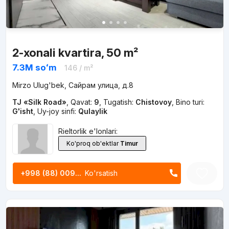
2-xonali kvartira, 50 m²
7.3M
soʻm
146
/ m²
Mirzo Ulug'bek, Сайрам улица, д.8
TJ «Silk Road»
,
Qavat:
9
,
Tugatish:
Chistovoy
,
Bino turi:
G'isht
,
Uy-joy sinfi:
Qulaylik
Rieltorlik e'lonlari:
Ko'proq ob'ektlar
Timur
+998 (88) 009...
Ko'rsatish