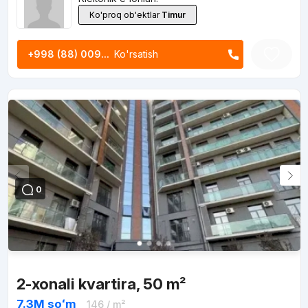
Ko'proq ob'ektlar
Timur
+998 (88) 009...
Ko'rsatish
0
2-xonali kvartira, 50 m²
7.3M
soʻm
146
/ m²