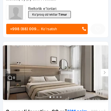
Rieltorlik e'lonlari:
Ko'proq ob'ektlar
Timur
+998 (88) 009...
Ko'rsatish
0