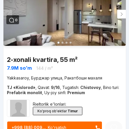
0
2-xonali kvartira, 55 m²
7.9M
soʻm
144
/ m²
Yakkasaroy, Бурджар улица, Ракатбоши махаля
TJ «Kislorod»
,
Qavat:
9/16
,
Tugatish:
Chistovoy
,
Bino turi:
Prefabrik monolit
,
Uy-joy sinfi:
Premium
Rieltorlik e'lonlari:
Ko'proq ob'ektlar
Timur
+998 (88) 009...
Ko'rsatish