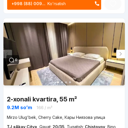
+998 (88) 009...
Ko'rsatish
0
2-xonali kvartira, 55 m²
9.2M
soʻm
166
/ m²
Mirzo Ulug'bek, Cherry Cake, Кары Ниязова улица
TJ «Akay City»
,
Qavat:
20/35
,
Tugatish:
Chistovoy
,
Bino