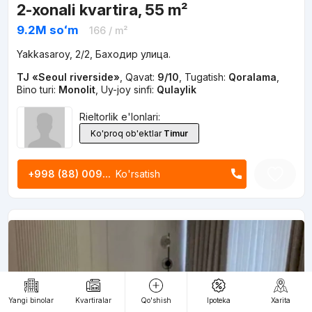
2-xonali kvartira, 55 m²
9.2M
soʻm
166
/ m²
Yakkasaroy, 2/2, Баходир улица.
TJ «Seoul riverside»
,
Qavat:
9/10
,
Tugatish:
Qoralama
,
Bino turi:
Monolit
,
Uy-joy sinfi:
Qulaylik
Rieltorlik e'lonlari:
Ko'proq ob'ektlar
Timur
+998 (88) 009...
Ko'rsatish
Yangi binolar
Kvartiralar
Qo'shish
Ipoteka
Xarita
0