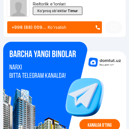
Rieltorlik e'lonlari:
Ko'proq ob'ektlar
Timur
+998 (88) 009...
Ko'rsatish