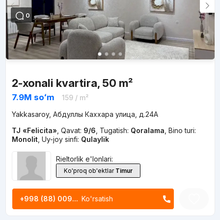
0
2-xonali kvartira, 50 m²
7.9M
soʻm
159
/ m²
Yakkasaroy, Абдуллы Каххара улица, д.24A
TJ «Felicita»
,
Qavat:
9/6
,
Tugatish:
Qoralama
,
Bino turi:
Monolit
,
Uy-joy sinfi:
Qulaylik
Rieltorlik e'lonlari:
Ko'proq ob'ektlar
Timur
+998 (88) 009...
Ko'rsatish