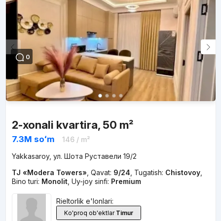
0
2-xonali kvartira, 50 m²
7.3M
soʻm
146
/ m²
Yakkasaroy, ул. Шота Руставели 19/2
TJ «Modera Towers»
,
Qavat:
9/24
,
Tugatish:
Chistovoy
,
Bino turi:
Monolit
,
Uy-joy sinfi:
Premium
Rieltorlik e'lonlari:
Ko'proq ob'ektlar
Timur