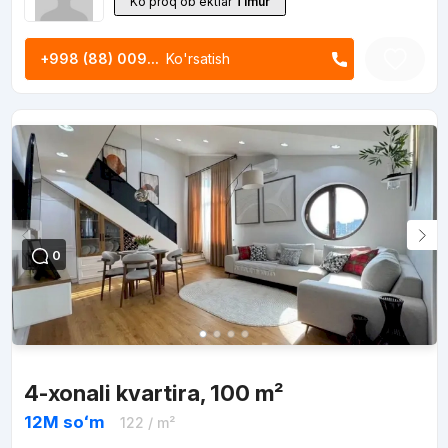
Ko'proq ob'ektlar
Timur
+998 (88) 009...
Ko'rsatish
0
4-xonali kvartira, 100 m²
12M
soʻm
122
/ m²