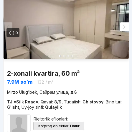
0
2-xonali kvartira, 60 m²
7.9M
soʻm
132
/ m²
Mirzo Ulug'bek, Сайрам улица, д.8
TJ «Silk Road»
,
Qavat:
8/9
,
Tugatish:
Chistovoy
,
Bino turi:
G'isht
,
Uy-joy sinfi:
Qulaylik
Rieltorlik e'lonlari:
Ko'proq ob'ektlar
Timur