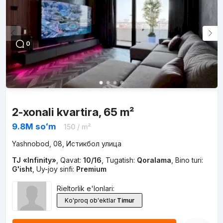
0
2-xonali kvartira, 65 m²
9.8M
soʻm
150
/ m²
Yashnobod, 08, Истикбол улица
TJ «Infinity»
,
Qavat:
10/16
,
Tugatish:
Qoralama
,
Bino turi:
G'isht
,
Uy-joy sinfi:
Premium
Rieltorlik e'lonlari:
Ko'proq ob'ektlar
Timur