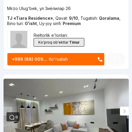
Mirzo Ulug'bek, ул Зиёлилар 26
TJ «Tiara Residence»
,
Qavat:
9/10
,
Tugatish:
Qoralama
,
Bino turi:
G'isht
,
Uy-joy sinfi:
Premium
Rieltorlik e'lonlari:
Ko'proq ob'ektlar
Timur
+998 (88) 009...
Ko'rsatish
0