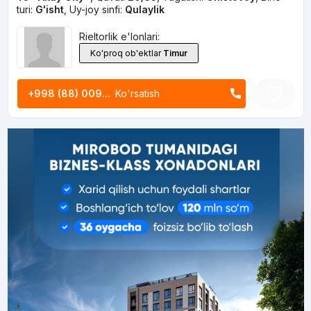
turi:
G'isht
,
Uy-joy sinfi:
Qulaylik
Rieltorlik e'lonlari:
Ko'proq ob'ektlar
Timur
+998 (88) 009...
Ko'rsatish