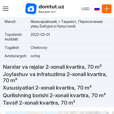
USD
Manzil:
Яккасарайский, г.Ташкент, Пересечение
улиц Бабура и Нукусской.
Topshirish
2022-03-01
muddati:
Tugatish:
Chistovoy
Avtoturargoh:
ochiq
Narxlar va rejalar 2-xonali kvartira, 70 m²
Joylashuv va infratuzilma 2-xonali kvartira,
70 m²
Xususiyatlari 2-xonali kvartira, 70 m²
Qurilishning borishi 2-xonali kvartira, 70 m²
Tavsif 2-xonali kvartira, 70 m²