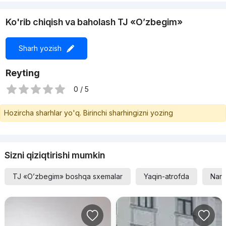
Ko'rib chiqish va baholash TJ «O’zbegim»
Sharh yozish
Reyting
0 / 5
Hozircha sharhlar yo'q. Birinchi sharhingizni yozing
Sizni qiziqtirishi mumkin
TJ «O’zbegim» boshqa sxemalar
Yaqin-atrofda
Narx