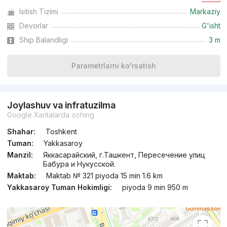
Isitish Tizimi
Markaziy
Topshirildi 2022
,
Prestige Stroy
Devorlar
G'isht
TJ «Yakkasaroy Stroy»
Ship Balandligi
3 m
+998 (93) 575...
Parametrlarni ko'rsatish
Joylashuv va infratuzilma
Google Xaritalarda oching
Shahar:
Toshkent
Tuman:
Yakkasaroy
Manzil:
Яккасарайский, г.Ташкент, Пересечение улиц
Бабура и Нукусской.
Maktab:
Maktab № 321 piyoda 15 min 1.6 km
Yakkasaroy Tuman Hokimligi:
piyoda 9 min 950 m