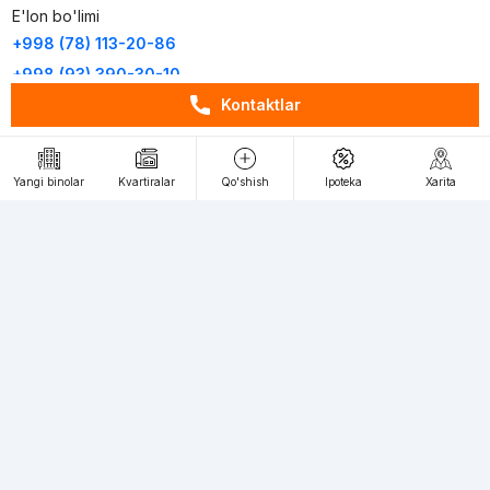
E'lon bo'limi
+998 (78) 113-20-86
+998 (93) 390-30-10
Kontaktlar
Пн-Пт. С 9:30 до 18:00
RU
UZ
Yangi binolar
Kvartiralar
Qo'shish
Ipoteka
Xarita
Kontaktlar
loyiha haqida
Webnow © loyihasi
Foydalanish shartlari
Maxfiylik siyosati
Ommaviy taklif