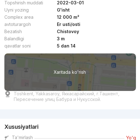
Topshirish muddati
2022-03-01
Uyni yozing
G'isht
Complex area
12 000 m²
avtoturargoh
Er usti/osti
Bezatish
Chistovoy
dan
17.1 mln
сўм
/m²
Balandligi
3 m
qavatlar soni
5 dan 14
Topshirilishi 3kv 2026
,
Uzbegim Development
TJ «Shoshkent»
Xaritada ko'rish
+998 (55) 500...
Qulaylik
Toshkent, Yakkasaroy, Яккасарайский, г.Ташкент,
Пересечение улиц Бабура и Нукусской.
Reklama
Xususiyatlari
dan
6.5 mln
сўм
/m²
Ta'mirlash
Yo'q