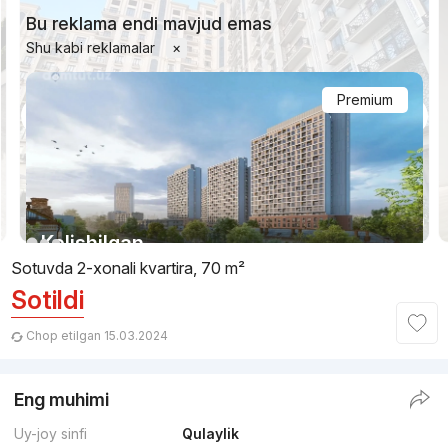
Bu reklama endi mavjud emas
Shu kabi reklamalar
×
Premium
1/18
Kelishilgan
Sotuvda 2-xonali kvartira, 70 m²
Sotildi
Topshirilishi 1kv 2027
,
Koc Construction
TJ «Tashwell»
Chop etilgan 15.03.2024
+998 (77) 312...
Eng muhimi
Qulaylik
2
Uy-joy sinfi
Qulaylik