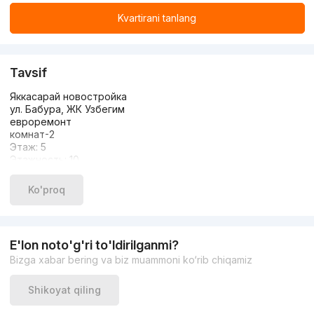
Kvartirani tanlang
Tavsif
Яккасарай новостройка
ул. Бабура, ЖК Узбегим
евроремонт
комнат-2
Этаж: 5
Этажность: 10
Площадь-70 кв м
Цена-160.000 у.е
Ko'proq
E'lon noto'g'ri to'ldirilganmi?
Bizga xabar bering va biz muammoni ko‘rib chiqamiz
Shikoyat qiling