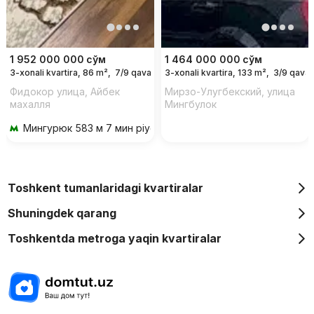
1 952 000 000
сўм
1 464 000 000
сўм
3-xonali kvartira, 86 m²,
7/9 qavat
3-xonali kvartira, 133 m²,
3/9 qavat
Фидокор улица, Айбек
Мирзо-Улугбекский, улица
махалля
Мингбулок
Мингурюк
583 м 7 мин piyoda
Toshkent tumanlaridagi kvartiralar
Shuningdek qarang
Toshkentda metroga yaqin kvartiralar