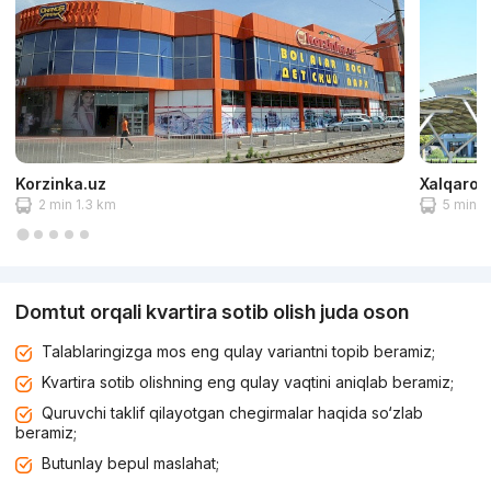
Korzinka.uz
Xalqaro a
2 min 1.3 km
5 min 2
Domtut orqali kvartira sotib olish juda oson
Talablaringizga mos eng qulay variantni topib beramiz;
Kvartira sotib olishning eng qulay vaqtini aniqlab beramiz;
Quruvchi taklif qilayotgan chegirmalar haqida so‘zlab
beramiz;
Butunlay bepul maslahat;