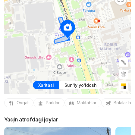
Xaritasi
Sun'iy yo'ldosh
Ovqat
Parklar
Maktablar
Bolalar bo
Yaqin atrofdagi joylar