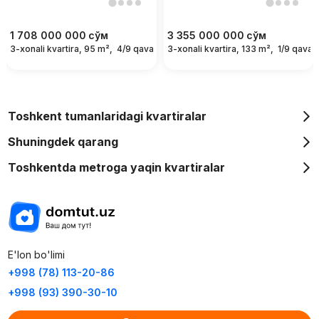
1 708 000 000
сўм
3 355 000 000
сўм
3-xonali kvartira, 95 m²,
4/9 qavat
3-xonali kvartira, 133 m²,
1/9 qavat
Toshkent tumanlaridagi kvartiralar
Shuningdek qarang
Toshkentda metroga yaqin kvartiralar
E'lon bo'limi
+998 (78) 113-20-86
+998 (93) 390-30-10
Пн-Пт. С 9:30 до 18:00