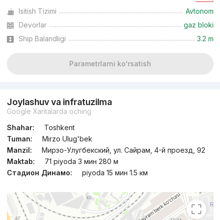
Isitish Tizimi
Avtonom
Topshirildi
,
Margosha
Devorlar
gaz bloki
3-xonali kvartira, 74 m²
Ship Balandligi
3.2 m
+998 (97) 736...
Parametrlarni ko'rsatish
Joylashuv va infratuzilma
Google Xaritalarda oching
Shahar:
Toshkent
Tuman:
Mirzo Ulug'bek
Manzil:
Мирзо-Улугбекский, ул. Сайрам, 4-й проезд, 92
Maktab:
71 piyoda 3 мин 280 м
Стадион Динамо:
piyoda 15 мин 1.5 км