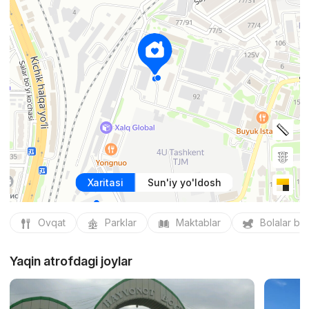
Xaritasi
Sun'iy yo'ldosh
Ovqat
Parklar
Maktablar
Bolalar bo
Yaqin atrofdagi joylar