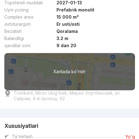
Topshirish muddati
2027-01-13
Uyni yozing
Prefabrik monolit
Complex area
15 000 m²
avtoturargoh
Er usti/osti
Bezatish
Qoralama
dan
33.6 mln
сўм
/m²
Balandligi
3.2 m
qavatlar soni
9 dan 20
Topshirildi 2021
,
Elis Isaev Invest
3-xonali kvartira, 100 m²
Xaritada ko'rish
+998 (93) 009...
Toshkent, Mirzo Ulug'bek, Мирзо-Улугбекский, ул.
Сайрам, 4-й проезд, 92
Reklama
Xususiyatlari
dan
19.3 mln
сўм
/m²
Ta'mirlash
Yo'q