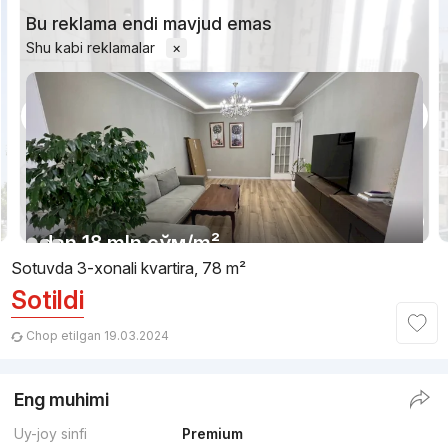
Bu reklama endi mavjud emas
Shu kabi reklamalar
×
1/13
dan
18 mln
сўм
/m²
Sotuvda 3-xonali kvartira, 78 m²
Sotildi
Topshirildi
,
mirzoulugbek1994
3-xonali kvartira, 95 m²
Chop etilgan 19.03.2024
+998 (77) 267...
Eng muhimi
Qulaylik
Uy-joy sinfi
Premium