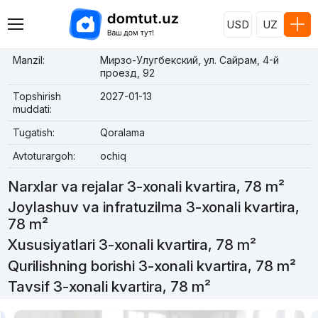
USD
UZ
Manzil:
Мирзо-Улугбекский, ул. Сайрам, 4-й
проезд, 92
Topshirish
2027-01-13
muddati:
Tugatish:
Qoralama
Avtoturargoh:
ochiq
Narxlar va rejalar 3-xonali kvartira, 78 m²
Joylashuv va infratuzilma 3-xonali kvartira,
78 m²
Xususiyatlari 3-xonali kvartira, 78 m²
Qurilishning borishi 3-xonali kvartira, 78 m²
Tavsif 3-xonali kvartira, 78 m²