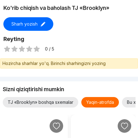
Ko'rib chiqish va baholash TJ «Brooklyn»
Sharh yozish
Reyting
0 / 5
Hozircha sharhlar yo'q. Birinchi sharhingizni yozing
Sizni qiziqtirishi mumkin
TJ «Brooklyn» boshqa sxemalar
Yaqin-atrofda
Bu xu