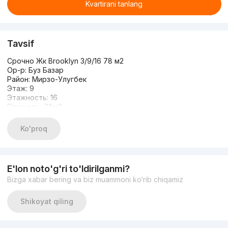
Kvartirani tanlang
Tavsif
Срочно Жк Brooklyn 3/9/16 78 м2
Ор-р: Буз Базар
Район: Мирзо-Улугбек
Этаж: 9
Этажность: 16
Площадь: 78м2
Состояние: Коробка E Блок
Цена: 94.000
Ko'proq
+998996909667 Музроб
E'lon noto'g'ri to'ldirilganmi?
Bizga xabar bering va biz muammoni ko‘rib chiqamiz
Shikoyat qiling