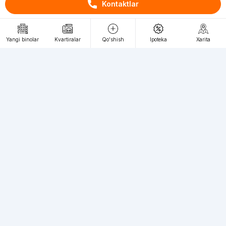
Kontaktlar
RU
UZ
Yangi binolar
Kvartiralar
Qo'shish
Ipoteka
Xarita
Kontaktlar
loyiha haqida
Webnow © loyihasi
Foydalanish shartlari
Maxfiylik siyosati
Ommaviy taklif
Muassis:
"WEBNOW" MChJ
Manzil:
Toshkent shahri, A.Qahhor ko'chasi, 47-uy
Elektron ommaviy axborot vositalarini ro'yxatdan
o'tkazish:
1649