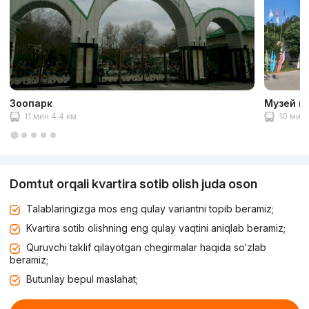
Зоопарк
Музей в
11 мин 4.4 км
10 мин 
Domtut orqali kvartira sotib olish juda oson
Talablaringizga mos eng qulay variantni topib beramiz;
Kvartira sotib olishning eng qulay vaqtini aniqlab beramiz;
Quruvchi taklif qilayotgan chegirmalar haqida so‘zlab
beramiz;
Butunlay bepul maslahat;