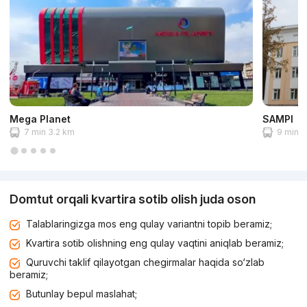
Mega Planet
SAMPI
7 min 3.2 km
9 min 4
Domtut orqali kvartira sotib olish juda oson
Talablaringizga mos eng qulay variantni topib beramiz;
Kvartira sotib olishning eng qulay vaqtini aniqlab beramiz;
Quruvchi taklif qilayotgan chegirmalar haqida so‘zlab
beramiz;
Butunlay bepul maslahat;