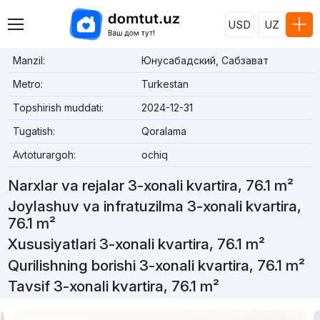
USD
UZ
Manzil:
Юнусабадский, Сабзават
Metro:
Turkestan
Topshirish muddati:
2024-12-31
Tugatish:
Qoralama
Avtoturargoh:
ochiq
Narxlar va rejalar 3-xonali kvartira, 76.1 m²
Joylashuv va infratuzilma 3-xonali kvartira,
76.1 m²
Xususiyatlari 3-xonali kvartira, 76.1 m²
Qurilishning borishi 3-xonali kvartira, 76.1 m²
Tavsif 3-xonali kvartira, 76.1 m²