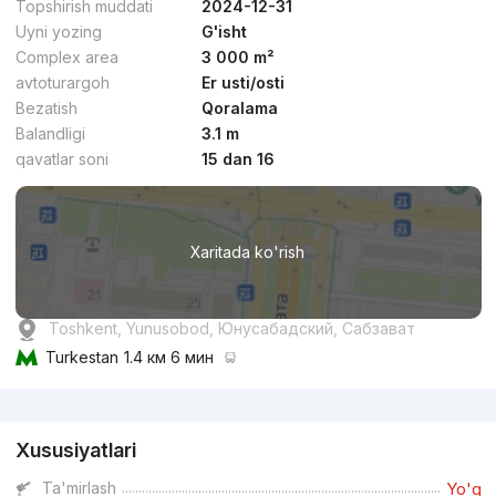
Topshirish muddati
2024-12-31
Uyni yozing
G'isht
Complex area
3 000 m²
avtoturargoh
Er usti/osti
Bezatish
Qoralama
dan
21 mln
сўм
/m²
Balandligi
3.1 m
qavatlar soni
15 dan 16
Topshirildi 2025
,
Александр
3-xonali kvartira, 80 m²
Xaritada ko'rish
+998 (77) 308...
Qulaylik
Toshkent, Yunusobod, Юнусабадский, Сабзават
Turkestan
1.4 км 6 мин
Reklama
Xususiyatlari
dan
16.3 mln
сўм
/m²
Ta'mirlash
Yo'q