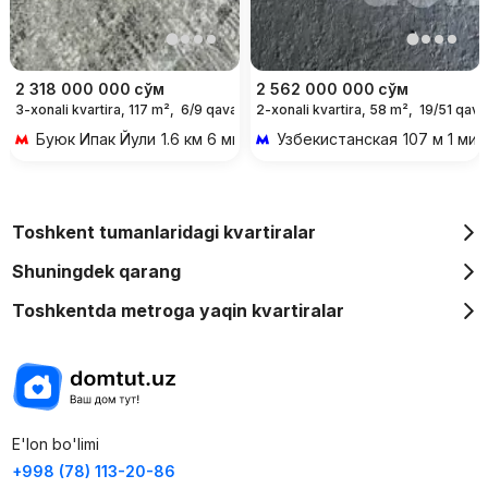
2 318 000 000
сўм
2 562 000 000
сўм
3-xonali kvartira, 117 m²,
6/9 qavat
2-xonali kvartira, 58 m²,
19/51 qava
Буюк Ипак Йули
1.6 км 6 мин transportda
Узбекистанская
107 м 1 мин
Toshkent tumanlaridagi kvartiralar
Shuningdek qarang
Toshkentda metroga yaqin kvartiralar
E'lon bo'limi
+998 (78) 113-20-86