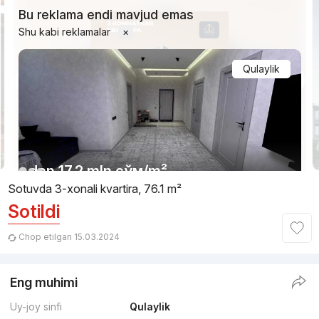
Bu reklama endi mavjud emas
Shu kabi reklamalar
×
Qulaylik
1/16
dan
17.2 mln
сўм
/m²
Sotuvda 3-xonali kvartira, 76.1 m²
Sotildi
Topshirildi 2025
,
Азиз
3-xonali kvartira, 78 m²
Chop etilgan 15.03.2024
+998 (95) 138...
Eng muhimi
Qulaylik
Uy-joy sinfi
Qulaylik