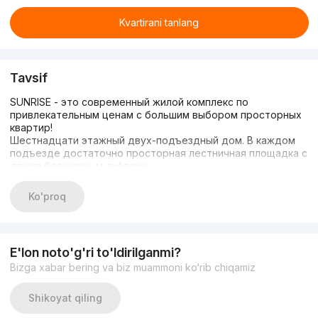
Kvartirani tanlang
Tavsif
SUNRISE - это современный жилой комплекс по
привлекательным ценам с большим выбором просторных
квартир!
Шестнадцати этажный двух-подъездный дом. В каждом
подъезде достаточно просторная лестничная площадка с
двумя бесшумным лифтами.
В каждой квартире будет установлено:
• Входная дверь
Ko'proq
• Пластиковые окна
• Межкомнатные перегородки
• Пол и потолок монолит (стяжка пола не обязательна)
• Коммуникации (стояки, счётчики)
E'lon noto'g'ri to'ldirilganmi?
Условия оплаты:
Bizga xabar bering va biz muammoni ko‘rib chiqamiz
Первоначальный взнос 40%
60% рассрочка до 18 месяцев!
При 100% оплате скидка до 5%
Shikoyat qiling
Сдача комплекса 4 квартал 2024 года!