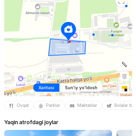
Xaritasi
Sun'iy yo'ldosh
Ovqat
Parklar
Maktablar
Bolalar bo
Yaqin atrofdagi joylar