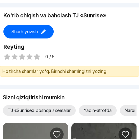
+998900426828
Ko'rib chiqish va baholash TJ «Sunrise»
Sharh yozish
Reyting
0 / 5
Hozircha sharhlar yo'q. Birinchi sharhingizni yozing
Sizni qiziqtirishi mumkin
TJ «Sunrise» boshqa sxemalar
Yaqin-atrofda
Narxi 