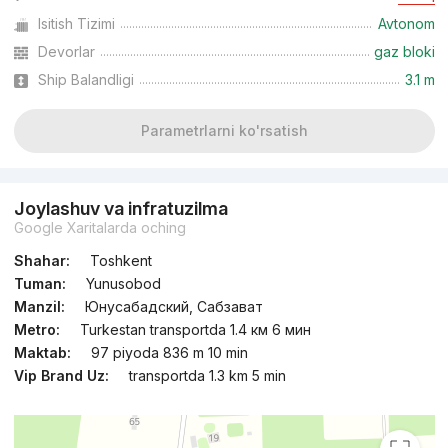
Isitish Tizimi
Avtonom
Topshirildi 2025
,
Shoxrux
Devorlar
gaz bloki
3-xonali kvartira, 82.5 m²
Ship Balandligi
3.1 m
+998 (93) 315...
Parametrlarni ko'rsatish
Joylashuv va infratuzilma
Google Xaritalarda oching
Shahar:
Toshkent
Tuman:
Yunusobod
Manzil:
Юнусабадский, Сабзават
Metro:
Turkestan transportda 1.4 км 6 мин
Maktab:
97 piyoda 836 m 10 min
Vip Brand Uz:
transportda 1.3 km 5 min