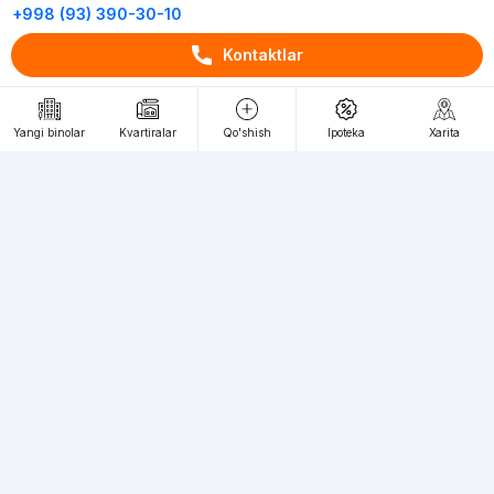
+998 (93) 390-30-10
Пн-Пт. С 9:30 до 18:00
Kontaktlar
RU
UZ
Yangi binolar
Kvartiralar
Qo'shish
Ipoteka
Xarita
Kontaktlar
loyiha haqida
Webnow © loyihasi
Foydalanish shartlari
Maxfiylik siyosati
Ommaviy taklif
Muassis:
"WEBNOW" MChJ
Manzil:
Toshkent shahri, A.Qahhor ko'chasi, 47-uy