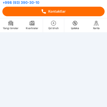
+998 (93) 390-30-10
Пн-Пт. С 9:30 до 18:00
Kontaktlar
RU
UZ
Yangi binolar
Kvartiralar
Qo'shish
Ipoteka
Xarita
Kontaktlar
loyiha haqida
Webnow © loyihasi
Foydalanish shartlari
Maxfiylik siyosati
Ommaviy taklif
Muassis:
"WEBNOW" MChJ
Manzil:
Toshkent shahri, A.Qahhor ko'chasi, 47-uy