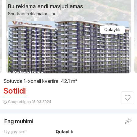
Bu reklama endi mavjud emas
Shu kabi reklamalar
×
Qulaylik
1/19
Kelishilgan
Sotuvda 1-xonali kvartira, 42.1 m²
Sotildi
Topshirildi
,
Xon Saroy
TJ «Shirin Hayot»
Chop etilgan 15.03.2024
+998 (71) 200...
Eng muhimi
Qulaylik
Uy-joy sinfi
Qulaylik