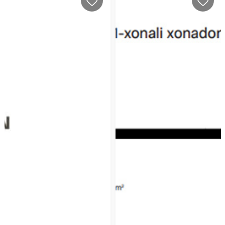
инфраструктурой, в шаговой доступности станции метро,
и все удобства для комфортного проживания, есть
удобный заезд и выезд на проезжую часть.
Эксклюзивный жилой комплекс “NRG Zamon” это
воплощение восточного современного стиля в сочетании
с комфортом и безопасностью. Комплекс выполнен по
индивидуальному авторскому проекту с отделкой
дорогими натуральными материалами уникальный дизайн
фасада, оптимально удобной планировкой с балконами и
лоджии, чтобы жители чувствовали себя защищенными и в
безопасности, территория комплекса находиться под
охраной и видео-наблюдением, закрытый зелёный двор,
детские площадки для всех возрастов, сухой фонтан,
подземный паркинг и гостевой паркинг, просторные холлы.
Рядом Спецпланы, Габусы, Банковские дома, Новостройка
-
Рядом Базар, Химчистка, Аптека, Школы, Банки, метро,
развитая инфраструктура, Институты
+ Смотрите другие варианты: в разделе Другие
Объявления Пользователя
У нас все объекты с Фото
Отдел продаж - Компания - "TRUST INVEST"
***
Оптимально Быстро
Купить / Продать / Снять / Сдать