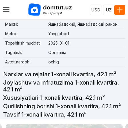
USD
UZ
Manzil:
Яшнабадский, Яшнабадский район
Metro:
Yangiobod
Topshirish muddati:
2025-01-01
Tugatish:
Qoralama
Avtoturargoh:
ochiq
Narxlar va rejalar 1-xonali kvartira, 42.1 m²
Joylashuv va infratuzilma 1-xonali kvartira,
42.1 m²
Xususiyatlari 1-xonali kvartira, 42.1 m²
Qurilishning borishi 1-xonali kvartira, 42.1 m²
Tavsif 1-xonali kvartira, 42.1 m²