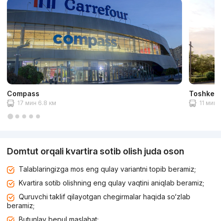
Compass
Toshkent 
17 мин 6.8 км
11 мин 
Domtut orqali kvartira sotib olish juda oson
Talablaringizga mos eng qulay variantni topib beramiz;
Kvartira sotib olishning eng qulay vaqtini aniqlab beramiz;
Quruvchi taklif qilayotgan chegirmalar haqida so‘zlab
beramiz;
Butunlay bepul maslahat;