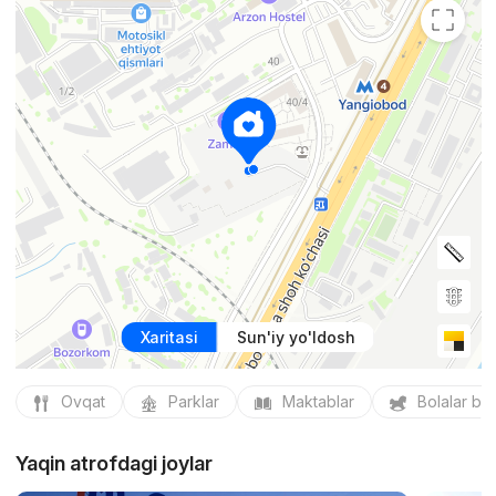
Xaritasi
Sun'iy yo'ldosh
Ovqat
Parklar
Maktablar
Bolalar bo
Yaqin atrofdagi joylar