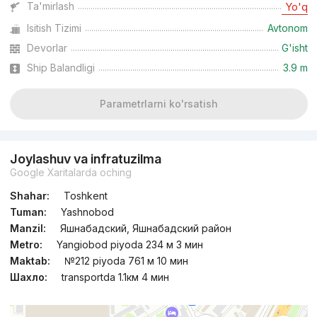
Ta'mirlash
Yo'q
Isitish Tizimi
Avtonom
Topshirildi 2025
,
NRG BI
TJ «Zamon»
Devorlar
G'isht
Ship Balandligi
3.9 m
10...
Parametrlarni ko'rsatish
Joylashuv va infratuzilma
Google Xaritalarda oching
Shahar:
Toshkent
Tuman:
Yashnobod
Manzil:
Яшнабадский, Яшнабадский район
Metro:
Yangiobod piyoda 234 м 3 мин
Maktab:
№212 piyoda 761 м 10 мин
Шахло:
transportda 1.1км 4 мин