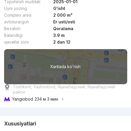
Topshirish muddati
2025-01-01
Uyni yozing
G'isht
Complex area
2 000 m²
avtoturargoh
Er usti/osti
Bezatish
Qoralama
dan
9.2 mln
сўм
/m²
Balandligi
3.9 m
qavatlar soni
2 dan 12
Topshirildi 2025
,
Hamkor Best Stroy Invest
TJ «Yangi Yashnobod»
Xaritada ko'rish
+998 (99) 925...
Qulaylik
5
Toshkent, Yashnobod, Яшнабадский, Яшнабадский
район
Yangiobod
234 м 3 мин
Reklama
Xususiyatlari
Kelishilgan