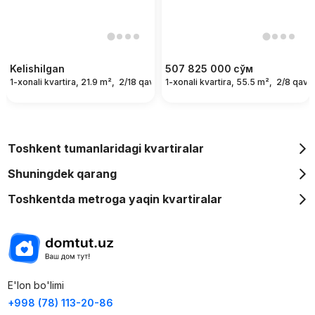
Kelishilgan
507 825 000
сўм
1-xonali kvartira, 21.9 m²,
2/18 qavat
1-xonali kvartira, 55.5 m²,
2/8 qava
Toshkent tumanlaridagi kvartiralar
Shuningdek qarang
Toshkentda metroga yaqin kvartiralar
E'lon bo'limi
+998 (78) 113-20-86