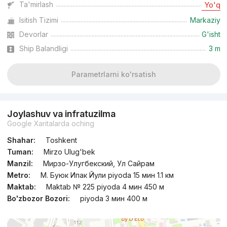
Ta'mirlash
Yo'q
Isitish Tizimi
Markaziy
Topshirilishi 4kv 2026
,
Tower Up
TJ «Pushkin»
Devorlar
G'isht
Ship Balandligi
3 m
+998 (55) 520...
Parametrlarni ko'rsatish
Joylashuv va infratuzilma
Google Xaritalarda oching
Shahar:
Toshkent
Tuman:
Mirzo Ulug'bek
Manzil:
Мирзо-Улугбекский, Ул Сайрам
Metro:
М. Буюк Ипак Йули piyoda 15 мин 1.1 км
Maktab:
Maktab № 225 piyoda 4 мин 450 м
Bo'zbozor Bozori:
piyoda 3 мин 400 м