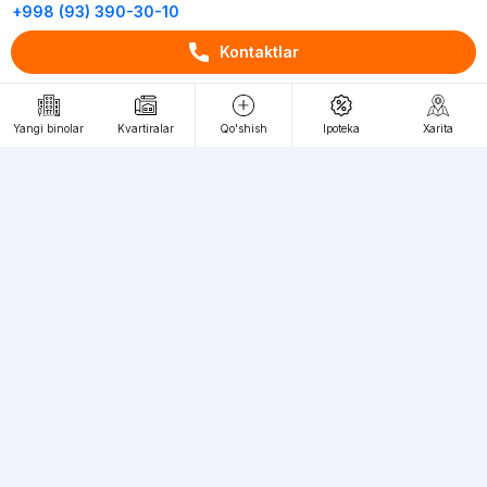
+998 (93) 390-30-10
Пн-Пт. С 9:30 до 18:00
Kontaktlar
RU
UZ
Yangi binolar
Kvartiralar
Qo'shish
Ipoteka
Xarita
Kontaktlar
loyiha haqida
Webnow © loyihasi
Foydalanish shartlari
Maxfiylik siyosati
Ommaviy taklif
Muassis:
"WEBNOW" MChJ
Manzil:
Toshkent shahri, A.Qahhor ko'chasi, 47-uy