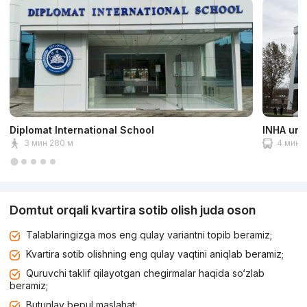
Diplomat International School
INHA univ
3 мин 280 м
4 мин 2
Domtut orqali kvartira sotib olish juda oson
Talablaringizga mos eng qulay variantni topib beramiz;
Kvartira sotib olishning eng qulay vaqtini aniqlab beramiz;
Quruvchi taklif qilayotgan chegirmalar haqida so‘zlab
beramiz;
Butunlay bepul maslahat;