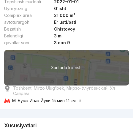
Topshirish muddati
2022-01-01
Uyni yozing
G'isht
Complex area
21 000 m²
avtoturargoh
Er usti/osti
Bezatish
Chistovoy
dan
19.9 mln
сўм
/m²
Balandligi
3 m
qavatlar soni
3 dan 9
Topshirildi 2025
,
Golden House
TJ «OzMahal»
Xaritada ko'rish
+998 (78) 113...
Biznes
Toshkent, Mirzo Ulug'bek, Мирзо-Улугбекский, Ул
Сайрам
М. Буюк Ипак Йули
15 мин 1.1 км
Reklama
Xususiyatlari
dan
20.6 mln
сўм
/m²