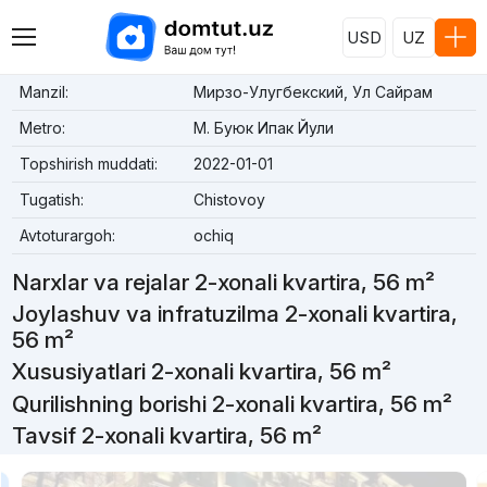
USD
UZ
Manzil:
Мирзо-Улугбекский, Ул Сайрам
Metro:
М. Буюк Ипак Йули
Topshirish muddati:
2022-01-01
Tugatish:
Chistovoy
Avtoturargoh:
ochiq
Narxlar va rejalar 2-xonali kvartira, 56 m²
Joylashuv va infratuzilma 2-xonali kvartira,
56 m²
Xususiyatlari 2-xonali kvartira, 56 m²
Qurilishning borishi 2-xonali kvartira, 56 m²
Tavsif 2-xonali kvartira, 56 m²