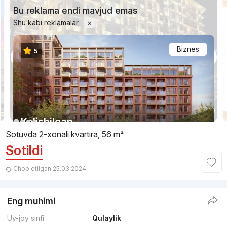
Bu reklama endi mavjud emas
Shu kabi reklamalar
×
Biznes
5
1/7
Kelishilgan
Sotuvda 2-xonali kvartira, 56 m²
Sotildi
Topshirilishi 1kv 2028
,
Murad Buildings
TJ «Saadiyat»
Chop etilgan 25.03.2024
+998 (78) 122...
Eng muhimi
Biznes
5
Uy-joy sinfi
Qulaylik