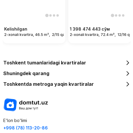
Kelishilgan
1 398 474 443
сўм
2-xonali kvartira, 46.5 m²,
2/15 qavat
2-xonali kvartira, 72.4 m²,
12/16 qa
Toshkent tumanlaridagi kvartiralar
Shuningdek qarang
Toshkentda metroga yaqin kvartiralar
E'lon bo'limi
+998 (78) 113-20-86