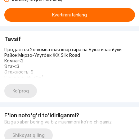
Kvartirani tanlang
Tavsif
Продаётся 2х-комнатная квартира на Буюк ипак йули
Район:Мирзо-Улугбек ЖК Silk Road
Комнат:2
Этаж:3
Этажность: 9
Площадь: 55,70м²
Состояние: (Коробка)
Цена: 75.000у.е.
Ko'proq
E'lon noto'g'ri to'ldirilganmi?
Bizga xabar bering va biz muammoni ko‘rib chiqamiz
Shikoyat qiling