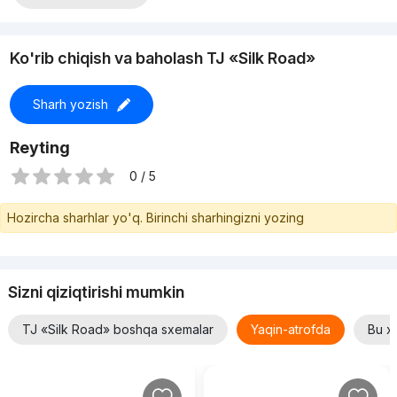
Ko'rib chiqish va baholash TJ «Silk Road»
Sharh yozish
Reyting
0 / 5
Hozircha sharhlar yo'q. Birinchi sharhingizni yozing
Sizni qiziqtirishi mumkin
TJ «Silk Road» boshqa sxemalar
Yaqin-atrofda
Bu xu