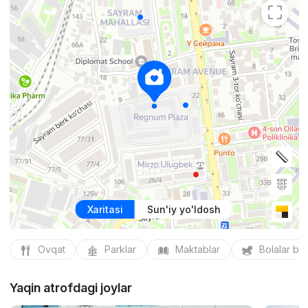
Xaritasi
Sun'iy yo'ldosh
Ovqat
Parklar
Maktablar
Bolalar bo
Yaqin atrofdagi joylar