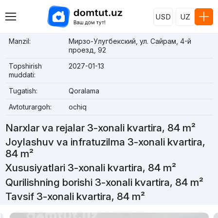
USD
UZ
Manzil:
Мирзо-Улугбекский, ул. Сайрам, 4-й
проезд, 92
Topshirish
2027-01-13
muddati:
Tugatish:
Qoralama
Avtoturargoh:
ochiq
Narxlar va rejalar 3-xonali kvartira, 84 m²
Joylashuv va infratuzilma 3-xonali kvartira,
84 m²
Xususiyatlari 3-xonali kvartira, 84 m²
Qurilishning borishi 3-xonali kvartira, 84 m²
Tavsif 3-xonali kvartira, 84 m²