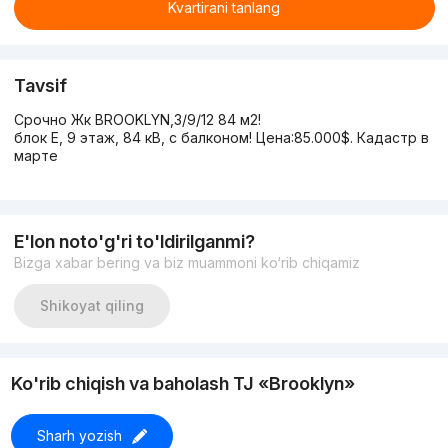
Kvartirani tanlang
Tavsif
Срочно Жк BROOKLYN,3/9/12 84 м2!
блок Е, 9 этаж, 84 кВ, с балконом! Цена:85.000$. Кадастр в
марте
E'lon noto'g'ri to'ldirilganmi?
Bizga xabar bering va biz muammoni ko‘rib chiqamiz
Shikoyat qiling
Ko'rib chiqish va baholash TJ «Brooklyn»
Sharh yozish