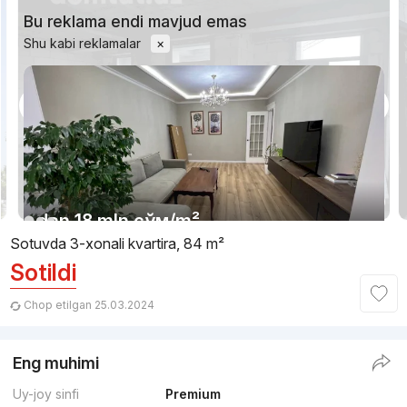
Bu reklama endi mavjud emas
Shu kabi reklamalar
×
1/14
dan
18 mln
сўм
/m²
Sotuvda 3-xonali kvartira, 84 m²
Sotildi
Topshirildi
,
mirzoulugbek1994
3-xonali kvartira, 95 m²
Chop etilgan 25.03.2024
+998 (77) 267...
Eng muhimi
Qulaylik
Uy-joy sinfi
Premium