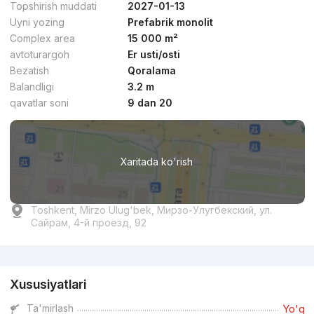
Topshirish muddati
2027-01-13
Uyni yozing
Prefabrik monolit
Complex area
15 000 m²
avtoturargoh
Er usti/osti
Bezatish
Qoralama
dan
33.6 mln
сўм
/m²
Balandligi
3.2 m
qavatlar soni
9 dan 20
Topshirildi 2021
,
Elis Isaev Invest
3-xonali kvartira, 100 m²
Xaritada ko'rish
+998 (93) 009...
Toshkent, Mirzo Ulug'bek, Мирзо-Улугбекский, ул.
Сайрам, 4-й проезд, 92
Reklama
Xususiyatlari
dan
19.3 mln
сўм
/m²
Ta'mirlash
Yo'q