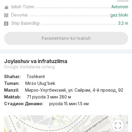
Isitish Tizimi
Avtonom
Topshirildi
,
Margosha
Devorlar
gaz bloki
3-xonali kvartira, 74 m²
Ship Balandligi
3.2 m
+998 (97) 736...
Parametrlarni ko'rsatish
Joylashuv va infratuzilma
Google Xaritalarda oching
Shahar:
Toshkent
Tuman:
Mirzo Ulug'bek
Manzil:
Мирзо-Улугбекский, ул. Сайрам, 4-й проезд, 92
Maktab:
71 piyoda 3 мин 280 м
Стадион Динамо:
piyoda 15 мин 1.5 км