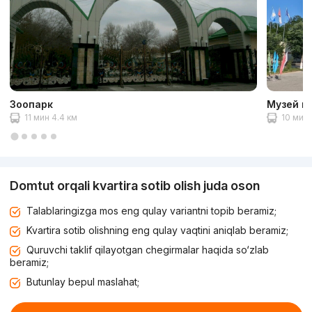
Зоопарк
Музей в
11 мин 4.4 км
10 мин 
Domtut orqali kvartira sotib olish juda oson
Talablaringizga mos eng qulay variantni topib beramiz;
Kvartira sotib olishning eng qulay vaqtini aniqlab beramiz;
Quruvchi taklif qilayotgan chegirmalar haqida so‘zlab
beramiz;
Butunlay bepul maslahat;