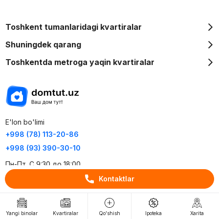
Toshkent tumanlaridagi kvartiralar
Shuningdek qarang
Toshkentda metroga yaqin kvartiralar
E'lon bo'limi
+998 (78) 113-20-86
+998 (93) 390-30-10
Пн-Пт. С 9:30 до 18:00
Kontaktlar
RU
UZ
Yangi binolar
Kvartiralar
Qo'shish
Ipoteka
Xarita
Kontaktlar