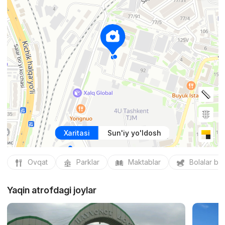
Xaritasi
Sun'iy yo'ldosh
Ovqat
Parklar
Maktablar
Bolalar bo
Yaqin atrofdagi joylar