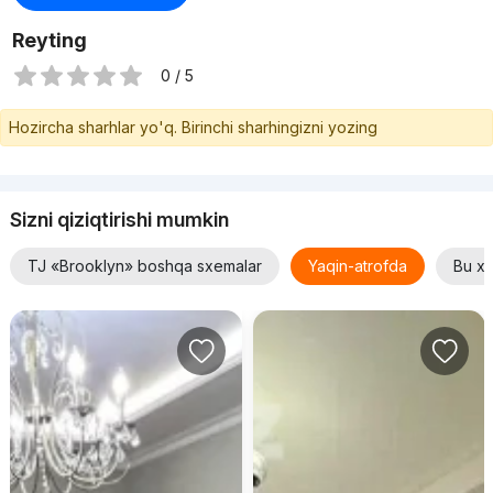
Reyting
0 / 5
Hozircha sharhlar yo'q. Birinchi sharhingizni yozing
Sizni qiziqtirishi mumkin
TJ «Brooklyn» boshqa sxemalar
Yaqin-atrofda
Bu xu