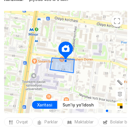
Xaritasi
Sun'iy yo'ldosh
Ovqat
Parklar
Maktablar
Bolalar bo