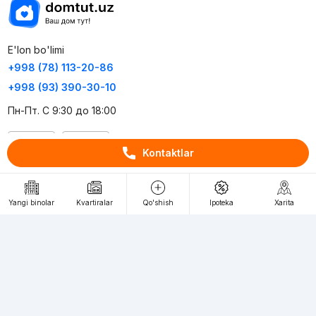
E'lon bo'limi
+998 (78) 113-20-86
+998 (93) 390-30-10
Пн-Пт. С 9:30 до 18:00
RU
UZ
Kontaktlar
Kontaktlar
Yangi binolar
Kvartiralar
Qo'shish
Ipoteka
Xarita
loyiha haqida
Webnow © loyihasi
Foydalanish shartlari
Maxfiylik siyosati
Ommaviy taklif