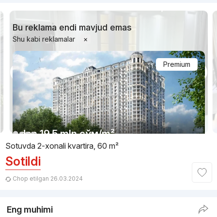
Bu reklama endi mavjud emas
Shu kabi reklamalar
×
Premium
1/11
dan
19.5 mln
сўм
/m²
Sotuvda 2-xonali kvartira, 60 m²
Sotildi
Topshirilishi 4kv 2027
,
Venetsiya
TJ «Venetsiya»
Chop etilgan 26.03.2024
+998 (77) 182...
Eng muhimi