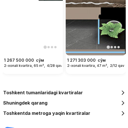
1 267 500 000
сўм
1 271 303 000
сўм
2-xonali kvartira, 65 m²,
4/28 qavat
2-xonali kvartira, 47 m²,
2/12 qavat
Toshkent tumanlaridagi kvartiralar
Shuningdek qarang
Toshkentda metroga yaqin kvartiralar