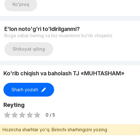
Ko'proq
E'lon noto'g'ri to'ldirilganmi?
Bizga xabar bering va biz muammoni ko‘rib chiqamiz
Shikoyat qiling
Ko'rib chiqish va baholash TJ «MUHTASHAM»
Sharh yozish
Reyting
0 / 5
Hozircha sharhlar yo'q. Birinchi sharhingizni yozing