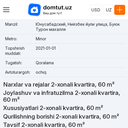
USD
UZ
Manzil:
Юнусабадский, Ниёзбек йули улица, Буюк
Турон махалля
Metro:
Minor
Topshirish
2021-01-01
muddati:
Tugatish:
Qoralama
Avtoturargoh:
ochiq
Narxlar va rejalar 2-xonali kvartira, 60 m²
Joylashuv va infratuzilma 2-xonali kvartira,
60 m²
Xususiyatlari 2-xonali kvartira, 60 m²
Qurilishning borishi 2-xonali kvartira, 60 m²
Tavsif 2-xonali kvartira, 60 m²