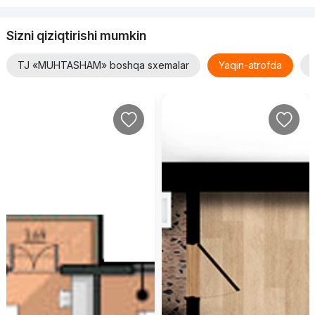
Sizni qiziqtirishi mumkin
TJ «MUHTASHAM» boshqa sxemalar
Yaqin-atrofda