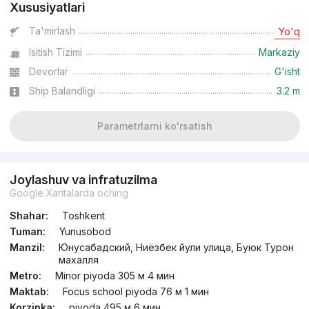
Xususiyatlari
dan
11 mln
сўм
/m²
Ta'mirlash
Yo'q
Isitish Tizimi
Markaziy
Topshirilishi 4kv 2027
,
Ozod
2-xonali kvartira, 47 m²
Devorlar
G'isht
Ship Balandligi
3.2 m
+998 (93) 530...
Parametrlarni ko'rsatish
Joylashuv va infratuzilma
Google Xaritalarda oching
Shahar:
Toshkent
Tuman:
Yunusobod
Manzil:
Юнусабадский, Ниёзбек йули улица, Буюк Турон
махалля
Metro:
Minor piyoda 305 м 4 мин
Maktab:
Focus school piyoda 76 м 1 мин
Korzinka:
piyoda 495 м 6 мин