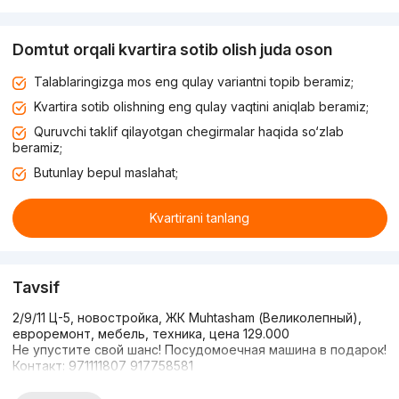
Domtut orqali kvartira sotib olish juda oson
Talablaringizga mos eng qulay variantni topib beramiz;
Kvartira sotib olishning eng qulay vaqtini aniqlab beramiz;
Quruvchi taklif qilayotgan chegirmalar haqida so‘zlab
beramiz;
Butunlay bepul maslahat;
Kvartirani tanlang
Tavsif
2/9/11 Ц-5, новостройка, ЖК Muhtasham (Великолепный),
евроремонт, мебель, техника, цена 129.000
Не упустите свой шанс! Посудомоечная машина в подарок!
Контакт: 971111807 917758581