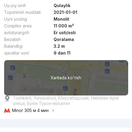
Premium
4
Uy-joy sinfi
Qulaylik
Topshirish muddati
2021-01-01
Uyni yozing
Monolit
Complex area
11 000 m²
avtoturargoh
Er usti/osti
Bezatish
Qoralama
dan
27 mln
сўм
/m²
Balandligi
3.2 m
qavatlar soni
9 dan 11
Topshirildi 2023
,
Grand Capital Group
TJ «Mustaqillik Avenue»
Xaritada ko'rish
+998 (71) 209...
Qulaylik
Toshkent, Yunusobod, Юнусабадский, Ниёзбек йули
улица, Буюк Турон махалля
Minor
305 м 4 мин
Reklama