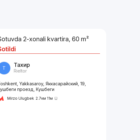
Sotuvda 2-xonali kvartira, 60 m²
Sotildi
Тахир
Т
Rieltor
oshkent, Yakkasaroy, Яккасарайский, 19,
Кушбеги проезд, Кушбеги
Mirzo Ulugbek
2.7км 11м