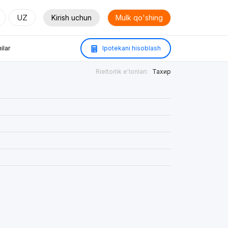
UZ
Kirish uchun
Mulk qo'shing
ilar
Ipotekani hisoblash
Rieltorlik e'lonlari:
Тахир