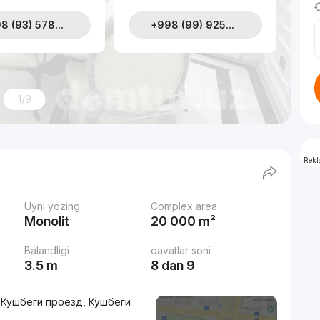
8 (93) 578...
+998 (99) 925...
1/9
Rek
Uyni yozing
Complex area
Monolit
20 000 m²
Balandligi
qavatlar soni
3.5 m
8 dan 9
, Кушбеги проезд, Кушбеги