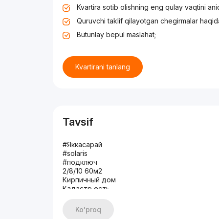
Kvartira sotib olishning eng qulay vaqtini an
Quruvchi taklif qilayotgan chegirmalar haqid
Butunlay bepul maslahat;
Kvartirani tanlang
Tavsif
#Яккасарай
#solaris
#подключ
2/8/10 60м2
Кирпичный дом
Кадастр есть
С ремонтом
Упакованная
Ko'proq
Дом заселен