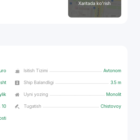
Xaritada ko'rish
uro
Isitish Tizimi
Avtonom
isht
Ship Balandligi
3.5 m
ylik
Uyni yozing
Monolit
10
Tugatish
Chistovoy
osti