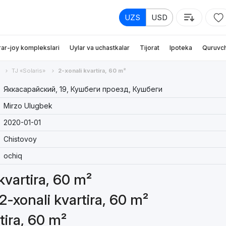
UZS
USD
rar-joy komplekslari
Uylar va uchastkalar
Tijorat
Ipoteka
Quruvch
TJ «Solaris»
2-xonali kvartira, 60 m²
Яккасарайский, 19, Кушбеги проезд, Кушбеги
Mirzo Ulugbek
2020-01-01
Chistovoy
ochiq
 kvartira, 60 m²
2-xonali kvartira, 60 m²
tira, 60 m²