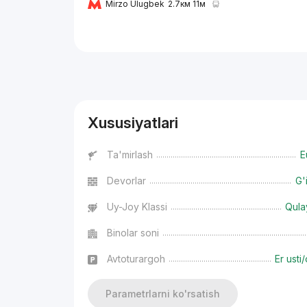
Mirzo Ulugbek
2.7км 11м
Reklama
Xususiyatlari
Ta'mirlash
E
Devorlar
G'
Uy-Joy Klassi
Qula
Binolar soni
Avtoturargoh
Er usti/
Parametrlarni ko'rsatish