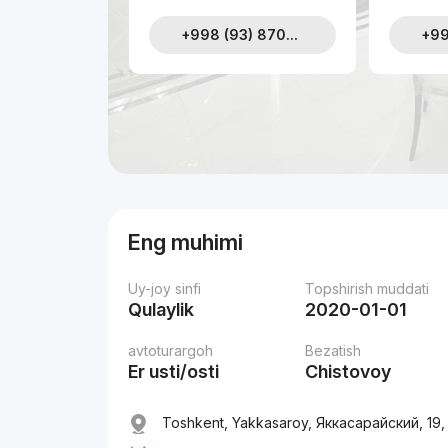
+998 (93) 870...
+99
Eng muhimi
Uy-joy sinfi
Topshirish muddati
Qulaylik
2020-01-01
avtoturargoh
Bezatish
Er usti/osti
Chistovoy
Toshkent, Yakkasaroy, Яккасарайский, 19