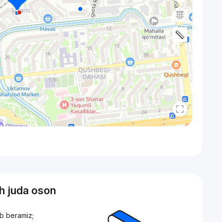
sh juda oson
ib beramiz;