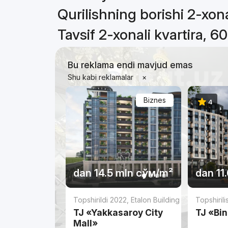
Qurilishning borishi 2-xona
Tavsif 2-xonali kvartira, 6
Bu reklama endi mavjud emas
Shu kabi reklamalar
×
Biznes
4
dan
14.5 mln
сўм
/m²
dan
11
Topshirildi 2022
,
Etalon Building
Topshiril
TJ «Yakkasaroy City
TJ «Bi
Mall»