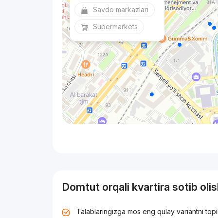
Savdo markazlari
Supermarkets
Domtut orqali kvartira sotib oli
Talablaringizga mos eng qulay variantni top