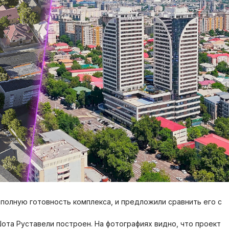
олную готовность комплекса, и предложили сравнить его с
ота Руставели построен. На фотографиях видно, что проект