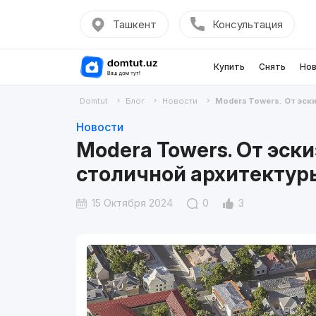
Ташкент
Консультация
Купить
Снять
Нов
Domtut
Блог
Новости
Modera Towers. От эски
Новости
Modera Towers. От эски
столичной архитектур
15 Октября 2024
0
3