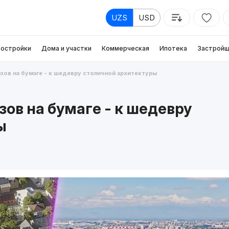
UZS
USD
остройки
Дома и участки
Коммерческая
Ипотека
Застройщ
зов на бумаге - к шедевру столичной архитектуры
зов на бумаге - к шедевру
ы