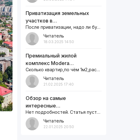
Приватизация земельных
участков в…
После приватизации, надо ли будет оплачивать земельный налог ежегодно или нет
Читатель
18.03.2025 14:50
Премиальный жилой
комплекс Modera…
Сколько квартир,по чём 1м2,рассрочки как,сумма первоначальная сколько,информацию пишите на сайте,а то как…
Читатель
21.02.2025 17:40
Обзор на самые
интересные…
Нет подробностей. Статья пустая.
Читатель
22.01.2025 20:50