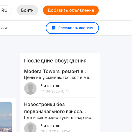
RU
Войти
Добавить объявление
ики
Рассчитать ипотеку
Последние обсуждения
Modera Towers: ремонт в…
Цены не указываются, кот в мешке
Читатель
14.04.2025 18:41
Новостройки без
первоначального взноса…
Где и как можно купить квартиру кто подскажет давно мечтаю жить в…
Читатель
26.03.2025 14:54