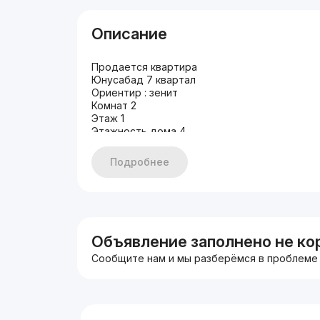
Описание
Продается квартира
Юнусабад 7 квартал
Ориентир : зенит
Комнат 2
Этаж 1
Этажность дома 4
Общая площадь 50м2
Состояние хорошее
Подробнее
Имеется 2 огорода
Цена 75.000 у.е
+998935700395
+998977213354
Объявление заполнено не ко
Сообщите нам и мы разберёмся в проблеме