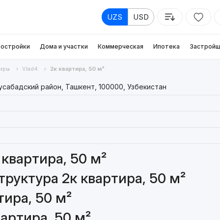
UZS
USD
остройки
Дома и участки
Коммерческая
Ипотека
Застройщ
иры
Vlad4
2к квартира, 50 м²
усабадский район, Ташкент, 100000, Узбекистан
квартира, 50 м²
руктура 2к квартира, 50 м²
ира, 50 м²
артира, 50 м²