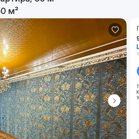
50 м²
1