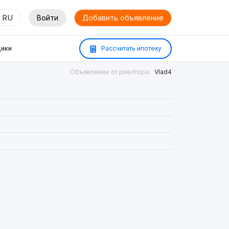
RU
Войти
Добавить объявление
ики
Рассчитать ипотеку
Объявление от риелтора:
Vlad4