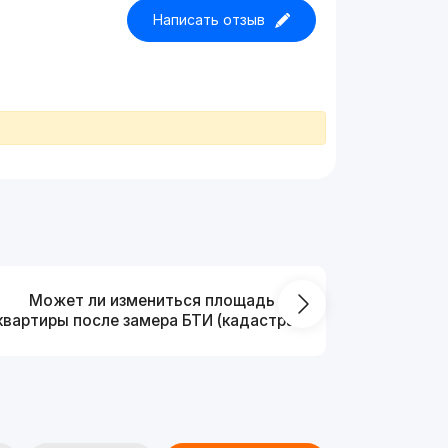
Написать отзыв
Может ли измениться площадь
На ка
квартиры после замера БТИ (кадастра)?