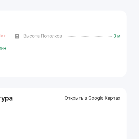
Нет
Высота Потолков
3 м
пич
тура
Открыть в Google Картах
й