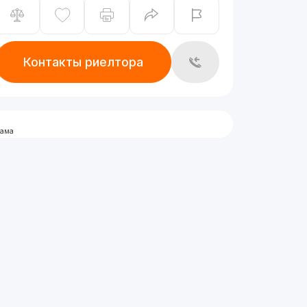
Контакты риелтора
лама