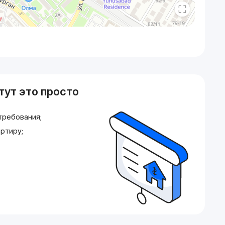
тут это просто
требования;
ртиру;