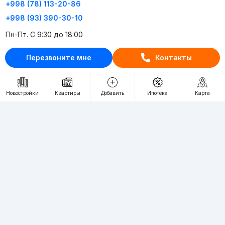
+998 (78) 113-20-86
+998 (93) 390-30-10
Пн-Пт. С 9:30 до 18:00
Перезвоните мне
Контакты
RU
UZ
Контакты
Новостройки
Квартиры
Добавить
Ипотека
Карта
О проекте
Проект компании Webnow ©
Условия использования
Политика конфиденциальности
Публичная оферта
Учредитель:
"WEBNOW" MChJ
Адрес:
Toshkent shahri, A.Qahhor ko'chasi, 47-uy