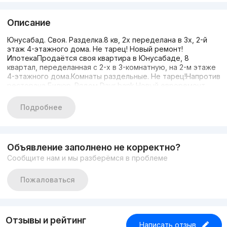
Описание
Юнусабад. Своя. Разделка.8 кв, 2х переделана в 3х, 2-й
этаж 4-этажного дома. Не тарец! Новый ремонт!
ИпотекаПродаётся своя квартира в Юнусабаде, 8
квартал, переделанная с 2-х в 3-комнатную, на 2-м этаже
4-этажного дома.Комнаты раздельные. Не тарец!Напротив
ресторана Билюр. Рядом Davr bank.Новый евроремонт.
После ремонта никто не жил.Все, что на фото остаётся!
Ипотека до 800.000.000 сум.
Подробнее
Объявление заполнено не корректно?
Сообщите нам и мы разберёмся в проблеме
Пожаловаться
Отзывы и рейтинг
Написать отзыв