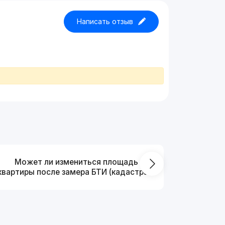
Написать отзыв
Может ли измениться площадь
На ка
квартиры после замера БТИ (кадастра)?