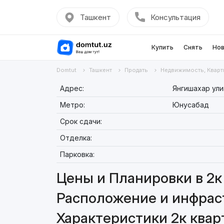
Ташкент
Консультация
Купить
Снять
Нов
Domtut
Ташкент
Продать
Недвижимость, Кварт
Адрес:
Янгишахар ули
Метро:
Юнусабад
Срок сдачи:
Отделка:
Парковка:
Цены и Планировки в 2к 
Расположение и инфраст
Характеристики 2к квар