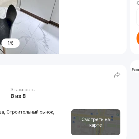
1/6
Рек
Этажность
8 из 8
ца, Строительный рынок,
Смотреть на
карте