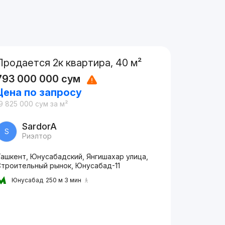
Продается 2к квартира, 40 м²
793 000 000
сум
Цена по запросу
9 825 000
сум
за м²
SardorA
S
Риэлтор
Ташкент, Юнусабадский, Янгишахар улица,
Строительный рынок, Юнусабад-11
Юнусабад
250 м 3 мин