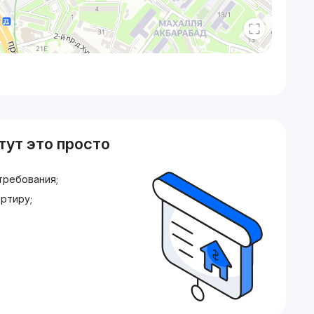
тут это просто
требования;
ртиру;