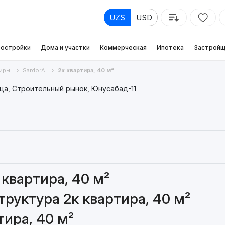
UZS
USD
остройки
Дома и участки
Коммерческая
Ипотека
Застройщ
иры
SardorA
2к квартира, 40 м²
ца, Строительный рынок, Юнусабад-11
квартира, 40 м²
руктура 2к квартира, 40 м²
тира, 40 м²