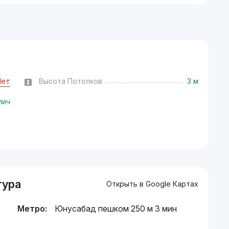
Нет
Высота Потолков
3 м
пич
тура
Открыть в Google Картах
Метро:
Юнусабад пешком 250 м 3 мин