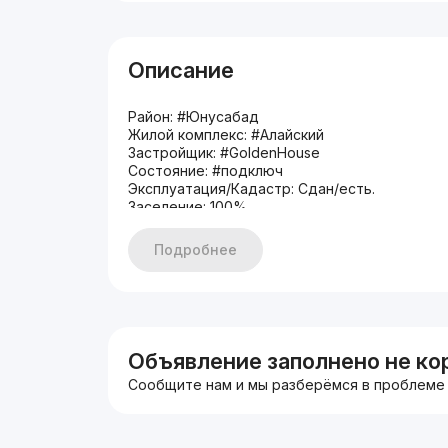
Описание
Район: #Юнусабад
Жилой комплекс: #Алайский
Застройщик: #GoldenHouse
Состояние: #подключ
Эксплуатация/Кадастр: Сдан/есть.
Заселение: 100%
Ориентиры: Ц-2 Алайский СУПЕР ЦЕНТР.
2/8/8 40м2 ДУПЛЕКС
Подробнее
Кирпичный дом
Кадастр есть
С ремонтом
Упакованная
Аренда: 700$
Цена: 65.000$
Объявление заполнено не ко
Контакт: 900443413
Сообщите нам и мы разберёмся в проблеме
Сардор
АКТУАЛЬНО под аренду 600$ ежемесячно.