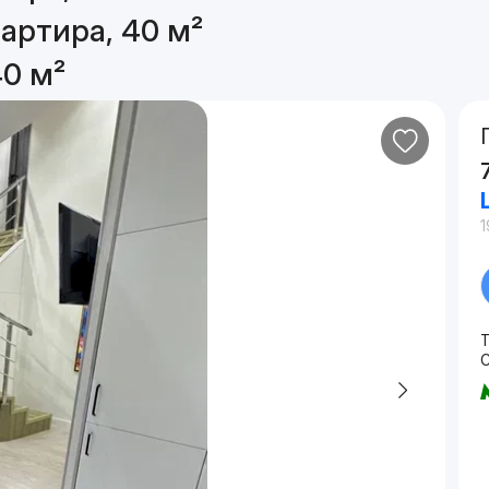
артира, 40 м²
40 м²
1