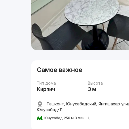
Самое важное
Тип дома
Высота
Кирпич
3 м
Ташкент, Юнусабадский, Янгишахар ули
Юнусабад-11
Юнусабад
250 м 3 мин