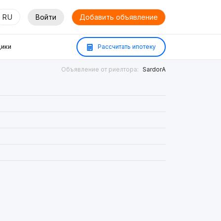
RU
Войти
Добавить объявление
ики
Рассчитать ипотеку
Объявление от риелтора:
SardorA