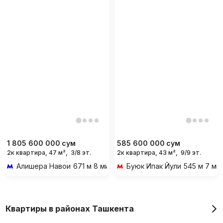
1 805 600 000
сум
585 600 000
сум
2к квартира, 47 м²,
3/8 эт.
2к квартира, 43 м²,
9/9 эт.
Алишера Навои
671 м 8 мин пешком
Буюк Ипак Йули
545 м 7 ми
Квартиры в районах Ташкента