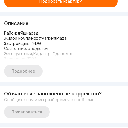
Подобрать квартиру
Описание
Район: #Яшнабад
Жилой комплекс: #ParkentPlaza
Застройщик: #FDG
Состояние: #подключ
Эксплуатация/Кадастр: Сдан/есть
Заселение: 100%
Ориентиры: Паркентский , ТАПОич мост.
1/3/9
Подробнее
34m2
Монолитный дом
Кадастр есть
С ремонтом
Объявление заполнено не корректно?
Упакованная
Сообщите нам и мы разберёмся в проблеме
Цена: 53.500 у.е
Контакт: 900443413
Сардор
Пожаловаться