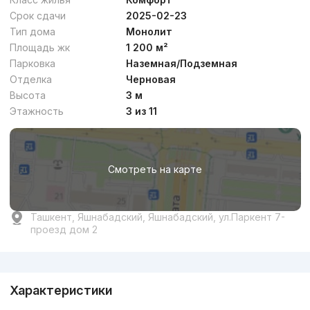
Срок сдачи
2025-02-23
Тип дома
Монолит
Площадь жк
1 200 м²
Парковка
Наземная/Подземная
Отделка
Черновая
Высота
3 м
Этажность
3 из 11
Смотреть на карте
Ташкент, Яшнабадский, Яшнабадский, ул.Паркент 7-
проезд дом 2
Реклама
Характеристики