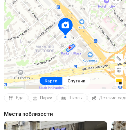
Карта
Спутник
Еда
Парки
Школы
Детские сады
Места поблизости