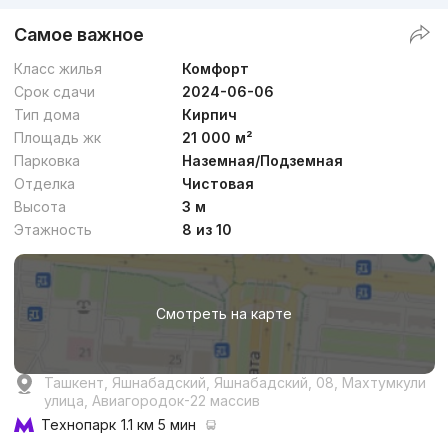
Самое важное
Класс жилья
Комфорт
Срок сдачи
2024-06-06
Тип дома
Кирпич
Площадь жк
21 000 м²
Парковка
Наземная/Подземная
Отделка
Чистовая
Высота
3 м
Этажность
8 из 10
Смотреть на карте
Ташкент, Яшнабадский, Яшнабадский, 08, Махтумкули
улица, Авиагородок-22 массив
Технопарк
1.1 км 5 мин