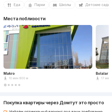
Еда
Парки
Школы
Детские сады
Места поблизости
Makro
Bolalar M
10 мин 800 м
17 мин 
Покупка квартиры через Домтут это просто
Найдём оптимальный вариант под ваши требования;