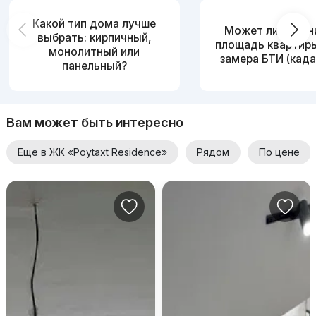
Какой тип дома лучше
Может ли измен
выбрать: кирпичный,
площадь квартир
монолитный или
замера БТИ (када
панельный?
Вам может быть интересно
Еще в ЖК «Poytaxt Residence»
Рядом
По цене