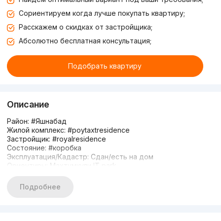
Сориентируем когда лучше покупать квартиру;
Расскажем о скидках от застройщика;
Абсолютно бесплатная консультация;
Подобрать квартиру
Описание
Район: #Яшнабад
Жилой комплекс: #poytaxtresidence
Застройщик: #royalresidence
Состояние: #коробка
Эксплуатация/Кадастр: Сдан/есть на дом
Ориентиры: Махтумкули IT park
Заселение: 20%
1 линия
Подробнее
2/8/10
65м2 (возможны изменения)
Кирпичный дом
Кадастр скоро