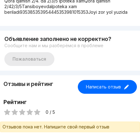
Qora qamish 2/4. da 2/3/5 Ipoteka xamQora qamish
2/42/3/5TansiboyevdaIpoteka xam
beriladi935385353954445353981015353Joyi zor yol yuzida
Объявление заполнено не корректно?
Сообщите нам и мы разберёмся в проблеме
Пожаловаться
Отзывы и рейтинг
Написать отзыв
Рейтинг
0 / 5
Отзывов пока нет. Напишите свой первый отзыв