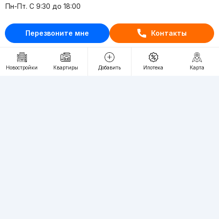
Пн-Пт. С 9:30 до 18:00
RU
UZ
Перезвоните мне
Контакты
Контакты
Новостройки
Квартиры
Добавить
Ипотека
Карта
О проекте
Проект компании Webnow ©
Условия использования
Политика конфиденциальности
Публичная оферта
Учредитель:
"WEBNOW" MChJ
Адрес:
Toshkent shahri, A.Qahhor ko'chasi, 47-uy
Регистрация электронного СМИ:
1649