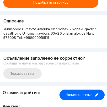
Подобрать квартиру
Описание
Yunusobod 6-mavze Amerika elchixonasi 2 xona 4-qavat 4
qavatli bino Umumiy maydoni: 60м2 Xonalari aloxida Narxi:
57.500$ Tel: +998900918515
Объявление заполнено не корректно?
Сообщите нам и мы разберёмся в проблеме
Пожаловаться
Отзывы и рейтинг
Написать отзыв
Рейтинг