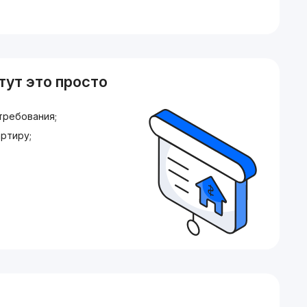
тут это просто
требования;
ртиру;