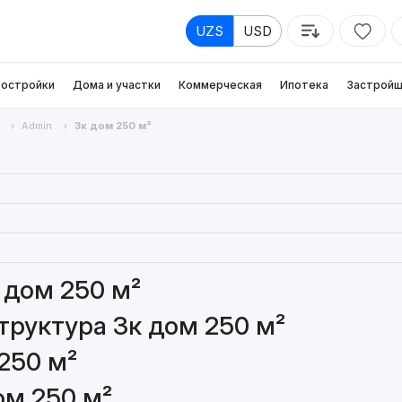
UZS
USD
остройки
Дома и участки
Коммерческая
Ипотека
Застройщ
Admin
3к дом 250 м²
 дом 250 м²
руктура 3к дом 250 м²
250 м²
ом 250 м²