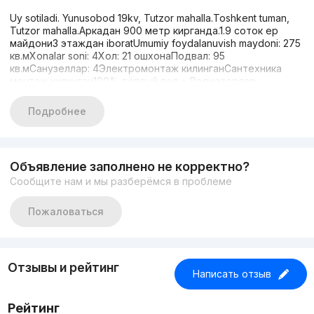
Uy sotiladi. Yunusobod 19kv, Tutzor mahalla.Toshkent tuman,
Tutzor mahalla.Аркадан 900 метр кирганда.1.9 соток ер
майдони3 этаждан iboratUmumiy foydalanuvish maydoni: 275
кв.мXonalar soni: 4Хол: 21 ошхонаПодвал: 95
кв.мСанузеллар: 4Электромонтаж килинганСантехника
монтаж килинган100% тёплый пол + Радиаторлар
куйилганРамлар куйилган100% Пиштань гиштан курулганер
ҳусусийНархи: 170.000$Коробка нархи: 130.000$TEL :
Подробнее
+998998439898
Объявление заполнено не корректно?
Сообщите нам и мы разберёмся в проблеме
Пожаловаться
Отзывы и рейтинг
Написать отзыв
Рейтинг