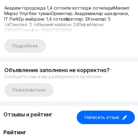
Академ городокда 1,4 сотокли коттедж сотиладиМанзил:
Мирзо Улугбек туманОриентир: Академиклар шахарчаси,
IT ParkЕр майдони: 1,4 соткаҚаватлар: 3Хоналар: 5
таСанузел: 3 таУмумий майдон: 240кв.мНархи:
230000Телефон: 998971019988
Подробнее
Объявление заполнено не корректно?
Сообщите нам и мы разберёмся в проблеме
Пожаловаться
Отзывы и рейтинг
Написать отзыв
Рейтинг