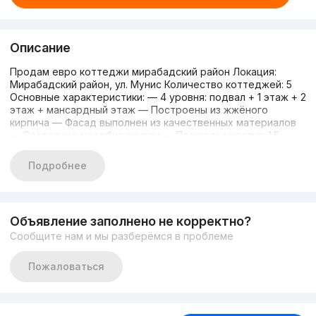
Описание
Продам евро коттеджи мирабадский район Локация:
Мирабадский район, ул. Мунис Количество коттеджей: 5
Основные характеристики: — 4 уровня: подвал + 1 этаж + 2
этаж + мансардный этаж — Построены из жжёного
кирпича — Фасад выполнен из качественных материалов
— Состояние: коробка внутри — Площадь участка: 1.5
сотки — Общая полезная площадь: 330 м² — Летняя кухня
Планировка: Подвал: — Просторный open space room —
Подробнее
Котельная — Прачечная 1 этаж: — Мастер-спальня с
собственным санузлом — Гостиная — Кухня — Гостевой
санузел 2 этаж: — Спальня с санузлом — Спальня —
Детская комната — Гостевой санузел Мансардный этаж:
Объявление заполнено не корректно?
— Просторный open space room
Сообщите нам и мы разберёмся в проблеме
Пожаловаться