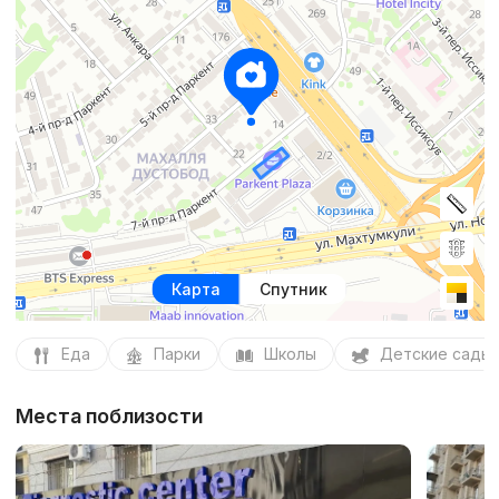
Карта
Спутник
Еда
Парки
Школы
Детские сады
Места поблизости