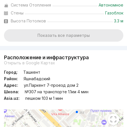
Система Отопления
Автономное
Стены
Газоблок
Высота Потолков
3.3 м
Показать все параметры
Расположение и инфраструктура
Открыть в Google Картах
Город:
Ташкент
Район:
Яшнабадский
Адрес:
ул.Паркент 7-проезд дом 2
Школа:
№307 на транспорте 1.1км 4 мин
Asia.uz:
пешком 103 м 1 мин